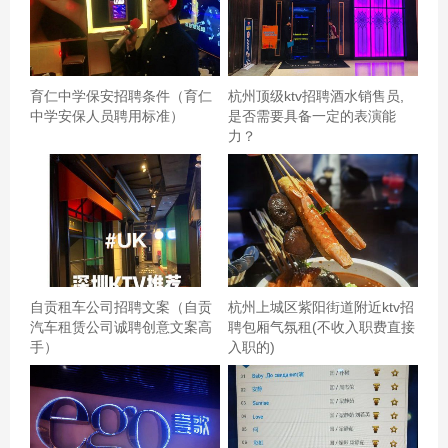
排面试事宜。期待您的加入，共同开启会计与文案的新篇
章！ --- 通过这篇文章，我们希望能够吸引到那些既具备会
计专业知识又擅长文案创作的人才。在这个岗位上，您将
育仁中学保安招聘条件（育仁
杭州顶级ktv招聘酒水销售员,
有机会将您的双重技能发挥到极致，为企业创造更大的价
中学安保人员聘用标准）
是否需要具备一定的表演能
值。如果您对此职位感兴趣，并且认为自己符合上述要
力？
求，请毫不犹豫地联系我们。我们期待着与您一起探索会
计与文案的无限可能！
自贡租车公司招聘文案（自贡
杭州上城区紫阳街道附近ktv招
汽车租赁公司诚聘创意文案高
聘包厢气氛租(不收入职费直接
手）
入职的)