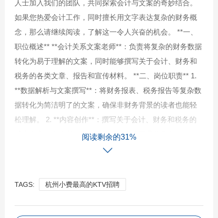
人士加入我们的团队，共同探索会计与文案的奇妙结合。
如果您热爱会计工作，同时擅长用文字表达复杂的财务概
念，那么请继续阅读，了解这一令人兴奋的机会。 **一、
职位概述** **会计关系文案老师**：负责将复杂的财务数据
转化为易于理解的文案，同时能够撰写关于会计、财务和
税务的各类文章、报告和宣传材料。 **二、岗位职责** 1.
**数据解析与文案撰写**：将财务报表、税务报告等复杂数
据转化为简洁明了的文案，确保非财务背景的读者也能轻
松理解。 2. **内容创作**：撰写关于会计、财务和税务的
博客文章、白皮书、宣传册等，提升公司品牌形象。 3. **
阅读剩余的31%
培训与支持**：为销售团队和内部员工提供财务知识和产品
培训，提升团队的专业素养。 4. **合作与沟通**：与会
计、财务团队紧密合作，确保文案的准确性和时效性。 **
TAGS:
杭州小费最高的KTV招聘
三、任职要求** 1. **教育背景**：本科及以上学历，会计、
财务、中文或相关文科专业毕业。 2. **专业技能**：具备