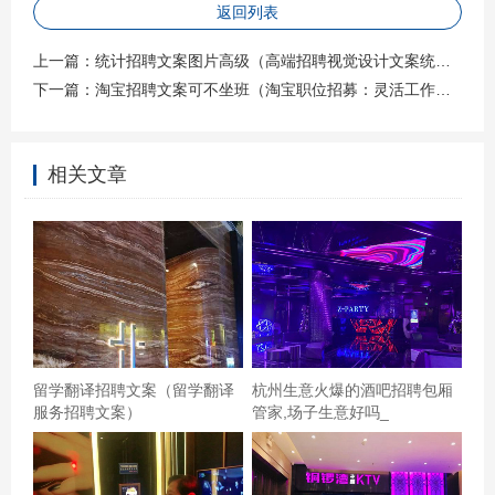
扎实的会计和财务知识，熟悉财务报表、税务法规等；具
返回列表
备优秀的文案撰写能力，能够用简洁明了的语言表达复杂
上一篇：
统计招聘文案图片高级（高端招聘视觉设计文案统计图）
的财务概念。 3. **工作经验**：至少3年以上会计或文案相
下一篇：
淘宝招聘文案可不坐班（淘宝职位招募：灵活工作，不强制坐班）
关工作经验，有成功将财务数据转化为文案的案例者优
先。 4. **沟通能力**：优秀的沟通能力和团队合作精神，
相关文章
能够跨部门协作，有效推动项目进展。 5. **学习能力**：
对新技术、新工具保持好奇心，愿意不断学习和提升自
我。 **四、我们提供** 1. **竞争力薪酬**：根据应聘者的经
验和能力，提供具有竞争力的薪资待遇。 2. **职业发展
**：提供丰富的内部培训资源，支持员工职业成长和晋升。
3. **工作环境**：舒适、开放的工作环境，鼓励创新思维和
团队协作。 4. **福利待遇**：五险一金、带薪年假、节日
留学翻译招聘文案（留学翻译
杭州生意火爆的酒吧招聘包厢
福利等。 **五、应聘方式** 请将您的简历发送至
服务招聘文案）
管家,场子生意好吗_
[hr@ourcompany.com]，邮件主题请注明“应聘会计关系文
案老师-姓名”。我们将在收到简历后的一周内与您联系，安