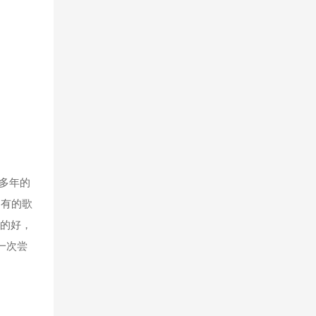
多年的
是有的歌
岛的好，
一次尝