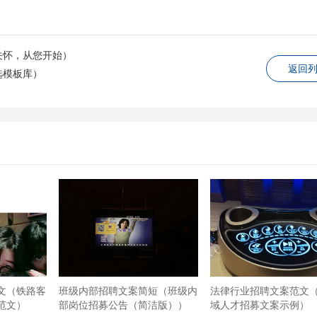
关怀，从您开始）
返回
选模板库）
文（铁路客
班级内部招聘文案简短（班级内
法律行业招聘文案范文
范文）
部岗位招募公告（简洁版））
域人才招募文案示例）