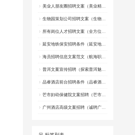
美业人朋友圈招聘文案（美业精英招募令：共创美丽事业的朋友圈）
生物园策划公司招聘文案（生物园策划团队诚邀创意文案加入）
所有岗位人才招聘文案（全方位职位人才招募宣传文案）
延安地铁保安招聘条件（延安地铁安保人员招聘标准）
海员招聘信息文案范文（航海职业机会招募启事文案示例）
普洱文案宣传招聘（探索普洱魅力，诚邀创意宣传人才加盟）
品睿酒店前台招聘条件（品睿酒店前台岗位应聘要求）
芒市妇幼保健院文案招聘（芒市妇幼保健院诚邀创意人才加入，共创健康宣传新篇章）
广州酒店高级文案招聘（诚聘广州高端酒店文案精英）
标签列表