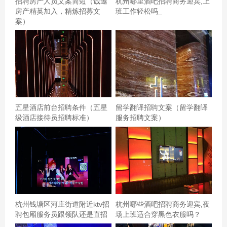
招聘房产人员文案简短（诚邀
杭州哪里酒吧招聘商务迎宾,上
房产精英加入，精炼招募文
班工作轻松吗_
案）
五星酒店前台招聘条件（五星
留学翻译招聘文案（留学翻译
级酒店接待员招聘标准）
服务招聘文案）
杭州钱塘区河庄街道附近ktv招
杭州哪些酒吧招聘商务迎宾,夜
聘包厢服务员跟领队还是直招
场上班适合穿黑色衣服吗？