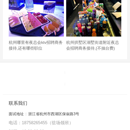
杭州哪里有夜总会ktv招聘商务
杭州拱墅区湖墅街道附近夜总
接待,还有哪些职位
会招聘商务接待,(不抽台费)
联系我们
：
面试地址
浙江省杭州市西湖区保俶路3号
电话：18758265455（驻场领班）