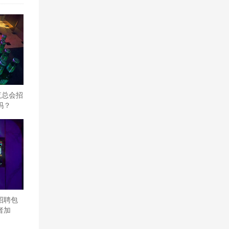
夜总会招
吗？
招聘包
者加