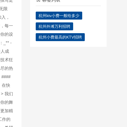
何撰写走
意无限
杭州ktv小费一般给多少
加入，
索，每一
杭州外滩万利招聘
着你的设
杭州小费最高的KTV招聘
** -
个人成
群技术狂
无尽的热
###
*：在快
> 我们
是你的舞
界更加精
工作的