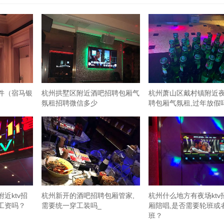
件（宿马银
杭州拱墅区附近酒吧招聘包厢气
杭州萧山区戴村镇附近
）
氛租招聘微信多少
聘包厢气氛租,过年放假
近ktv招
杭州新开的酒吧招聘包厢管家,
杭州什么地方有夜场ktv
工资吗？
需要统一穿工装吗_
厢陪唱,是否需要轮班或
班？