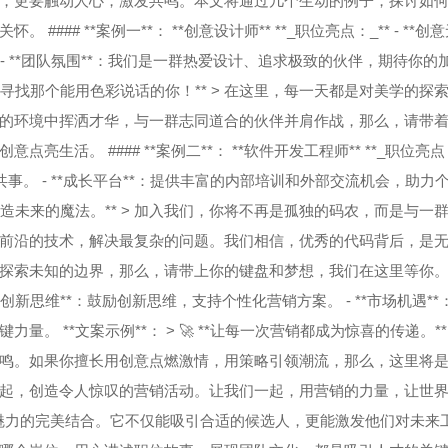
，更要触动人心，激发共鸣。本文将通过几个生动的例子，探讨如
## **案例一**： **创意设计师** **_职位亮点：_** - **创
- **团队氛围**：我们是一群热爱设计、追求极致的伙伴，期待你的
 **寻找那个能用色彩说话的你！** > 在这里，每一天都是对美学的探
的环境中挥洒才华，与一群志同道合的伙伴并肩作战，那么，请带
。 #### **案例二**： **软件开发工程师** **_职位亮点：_
共事。 - **成长平台**：提供丰富的内部培训和外部交流机会，助力
，它是创造未来的魔法。** > 加入我们，你将不再是孤独的码农，而是与一
前沿的技术，解决最复杂的问题。我们相信，优秀的代码背后，是
索未知的边界，那么，请带上你的键盘和梦想，我们在这里等你。 #
* - **创新思维**：鼓励创新思维，支持个性化营销方案。 - **市场机遇*
 **文案示例**： > 🚀 **让每一次营销都成为惊喜的传递。** 
鸣。如果你擅长用创意点燃激情，用策略引领潮流，那么，这里将
起，创造令人惊叹的营销活动。让我们一起，用营销的力量，让世
职位魅力的完美结合。它不仅能吸引合适的候选人，更能激发他们对未来