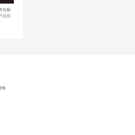
聘包厢
户点你
3号