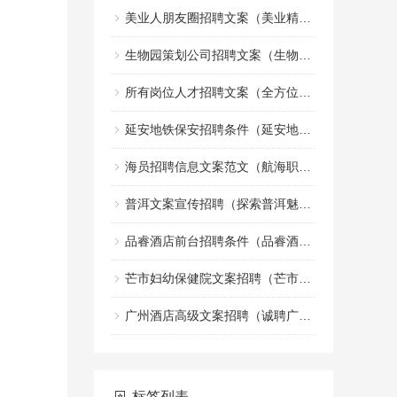
美业人朋友圈招聘文案（美业精英招募令：共创美丽事业的朋友圈）
生物园策划公司招聘文案（生物园策划团队诚邀创意文案加入）
所有岗位人才招聘文案（全方位职位人才招募宣传文案）
延安地铁保安招聘条件（延安地铁安保人员招聘标准）
海员招聘信息文案范文（航海职业机会招募启事文案示例）
普洱文案宣传招聘（探索普洱魅力，诚邀创意宣传人才加盟）
品睿酒店前台招聘条件（品睿酒店前台岗位应聘要求）
芒市妇幼保健院文案招聘（芒市妇幼保健院诚邀创意人才加入，共创健康宣传新篇章）
广州酒店高级文案招聘（诚聘广州高端酒店文案精英）
标签列表