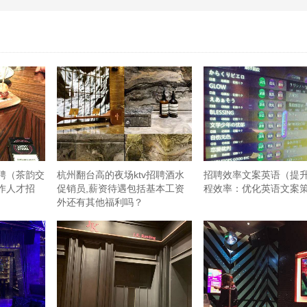
聘（茶韵交
杭州翻台高的夜场ktv招聘酒水
招聘效率文案英语（提
作人才招
促销员,薪资待遇包括基本工资
程效率：优化英语文案
外还有其他福利吗？