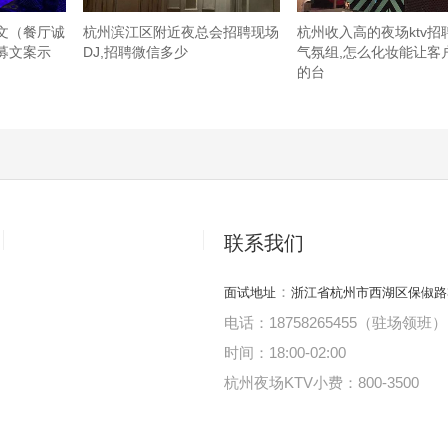
文（餐厅诚
杭州滨江区附近夜总会招聘现场
杭州收入高的夜场ktv招
募文案示
DJ,招聘微信多少
气氛组,怎么化妆能让客
的台
联系我们
：
面试地址
浙江省杭州市西湖区保俶路
电话：18758265455（驻场领班）
时间：18:00
-
02:00
杭州夜场KTV小费：800-3500