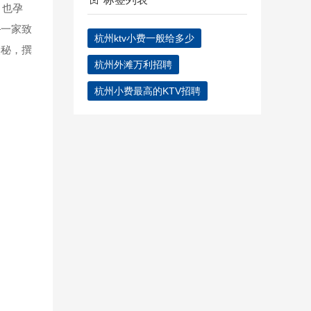
，也孕
—一家致
杭州ktv小费一般给多少
奥秘，撰
杭州外滩万利招聘
杭州小费最高的KTV招聘