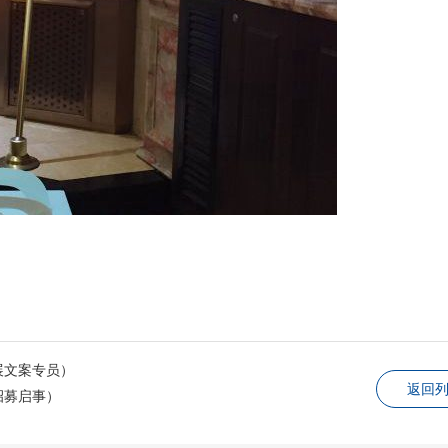
展文案专员）
返回
招募启事）