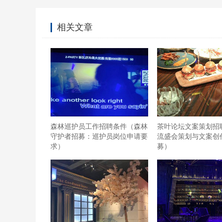
相关文章
森林巡护员工作招聘条件（森林
茶叶论坛文案策划招
守护者招募：巡护员岗位申请要
流盛会策划与文案创
求）
募）