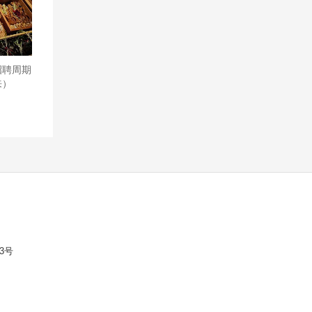
招聘周期
来）
3号