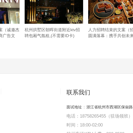
案（诚邀杰
杭州拱墅区朝晖街道附近ktv招
人力招聘结束的文案（
商广告文
聘包厢气氛租,(不需要ID卡)
圆满落幕：携手共创未
联系我们
：
面试地址
浙江省杭州市西湖区保俶路
电话：18758265455（驻场领班）
时间：18:00
-
02:00