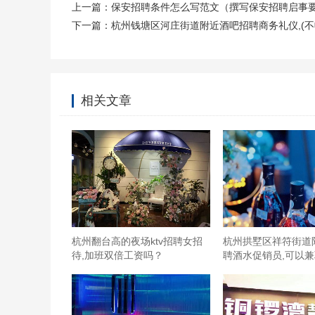
上一篇：
保安招聘条件怎么写范文（撰写保安招聘启事
下一篇：
杭州钱塘区河庄街道附近酒吧招聘商务礼仪,(不
相关文章
杭州翻台高的夜场ktv招聘女招
杭州拱墅区祥符街道
待,加班双倍工资吗？
聘酒水促销员,可以