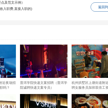
要点及范文示例）
返回
收入职费,直接入职的)
附近夜场招
普洱学院快递文案招聘（普洱学
杭州拱墅区上塘街道附
兼职吗？
院诚聘快递文案专员）
聘女服务员加班双倍工