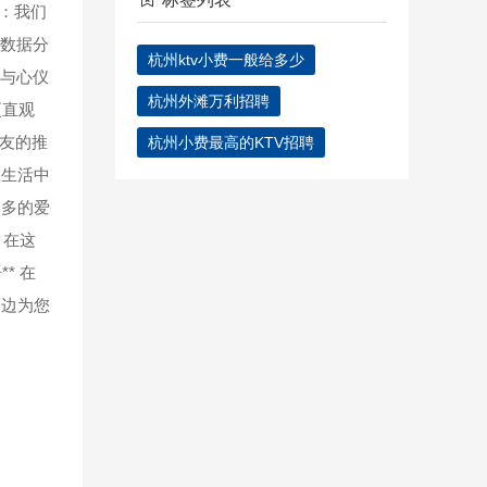
*：我们
大数据分
杭州ktv小费一般给多少
多与心仪
杭州外滩万利招聘
更直观
友的推
杭州小费最高的KTV招聘
在生活中
更多的爱
。在这
* 在
身边为您