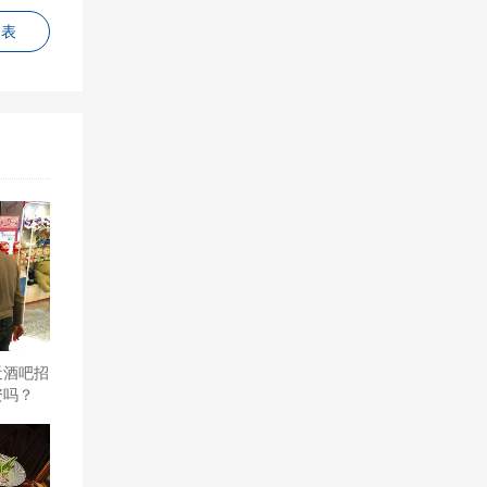
列表
近酒吧招
资吗？