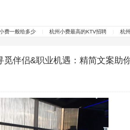
v小费一般给多少
杭州小费最高的KTV招聘
杭
寻觅伴侣&职业机遇：精简文案助