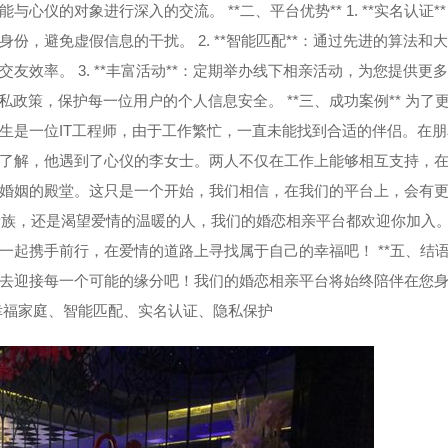
仪的对象进行深入的交流。 **二、平台优势** 1. **实名认证*
，避免虚假信息的干扰。 2. **智能匹配**：通过先进的算法和
效率。 3. **丰富活动**：定期举办线下相亲活动，为您提供更
守隐私政策，保护每一位用户的个人信息安全。 **三、成功案例** 为了
生是一位IT工程师，由于工作繁忙，一直未能找到合适的伴侣。在朋
了解，他遇到了心仪的李女士。两人不仅在工作上能够相互支持，
婚姻的殿堂。这只是一个开始，我们相信，在我们的平台上，会有
单身贵族，还是渴望爱情的温暖的人，我们的婚恋相亲平台都欢迎你加入
起携手前行，在爱情的道路上寻找属于自己的幸福吧！ **五、结语*
去迎接每一个可能的缘分吧！我们的婚恋相亲平台将始终陪伴在您
幸福家庭、智能匹配、实名认证、隐私保护