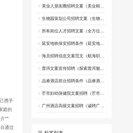
美业人朋友圈招聘文案（美业精英招募令：共创美丽事业的朋友圈）
生物园策划公司招聘文案（生物园策划团队诚邀创意文案加入）
所有岗位人才招聘文案（全方位职位人才招募宣传文案）
延安地铁保安招聘条件（延安地铁安保人员招聘标准）
海员招聘信息文案范文（航海职业机会招募启事文案示例）
普洱文案宣传招聘（探索普洱魅力，诚邀创意宣传人才加盟）
品睿酒店前台招聘条件（品睿酒店前台岗位应聘要求）
芒市妇幼保健院文案招聘（芒市妇幼保健院诚邀创意人才加入，共创健康宣传新篇章）
己携手
广州酒店高级文案招聘（诚聘广州高端酒店文案精英）
家庭的
介**
平台通过
标签列表