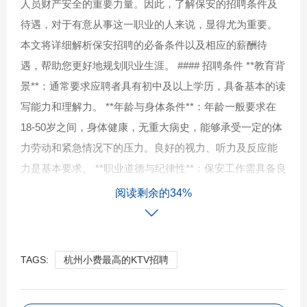
人员财产安全的重要力量。因此，了解保安的招聘条件及
待遇，对于有意从事这一职业的人来说，显得尤为重要。
本文将详细解析保安招聘的必备条件以及相应的薪酬待
遇，帮助您更好地规划职业生涯。 #### 招聘条件 **教育背
景**：通常要求应聘者具有初中及以上学历，具备基本的读
写能力和理解力。 **年龄与身体条件**：年龄一般要求在
18-50岁之间，身体健康，无重大病史，能够承受一定的体
力劳动和紧急情况下的压力。良好的视力、听力及反应能
力是基本要求。 **职业道德与纪律性**：保安工作需具备良
好的职业道德，责任心强，能够严格遵守公司规章制度及
阅读剩余的34%
保密原则。良好的沟通能力和团队协作精神也是必不可少
的。 **专业技能**：熟悉安全法律法规，掌握基本的消防安
全知识、应急处理技能以及防卫技能。部分岗位可能还要
TAGS:
杭州小费最高的KTV招聘
求具备监控设备操作、巡逻路线规划等专业技能。 **无前
科记录**：无违法犯罪记录，通过背景调查，确保个人品行