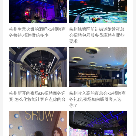
10000元，并附带年终奖、股权激励计划以及全面的社会保
险和住房公积金。此外，公司定期安排专业技能培训和国
内外考察机会，为员工的职业发展提供了广阔的空间。 通
杭州生意火爆的酒吧ktv招聘商
杭州钱塘区前进街道附近夜总
过上述分析可见，保安职业虽看似平凡，但其背后蕴含的
务接待,招聘微信多少
会招聘包厢服务员应聘有哪些
不仅是责任与担当，更有相对稳定的收入保障和良好的职
要求
业前景。选择成为一名保安，意味着选择了一份守护他人
安宁、保障社会和谐的工作，同时也是对自己和家人负责
任的体现。希望本文能为您的求职之路提供有价值的参
考。
杭州新开的夜场ktv招聘商务迎
杭州收入高的夜总会ktv招聘商
宾,怎么化妆能让客户点你的台
务礼仪,夜场如何吸引客人选
你？