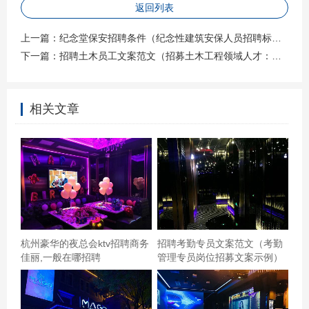
端正。 #### 待遇概览 **薪资水平**：保安的薪资根据地
返回列表
区、岗位性质及工作经验的不同而有所差异。一线城市普
上一篇：
纪念堂保安招聘条件（纪念性建筑安保人员招聘标准）
通保安月薪大约在3000-5000元之间，二线城市则略低，大
下一篇：
招聘土木员工文案范文（招募土木工程领域人才：文案撰写示例）
约在2500-4000元。具备特殊技能或管理职位的保安，如安
保队长、安全顾问等，薪资会相应提高。 **福利待遇**：多
相关文章
数雇主提供五险一金（养老保险、医疗保险、失业保险、
工伤保险、生育保险及住房公积金），部分公司还提供年
终奖、节日福利、带薪年假等。此外，一些大型集团还会
为保安人员提供专业培训、晋升机会以及健康检查等。 **
工作时间与休假**：通常采用轮班制，确保24小时安全值
守，因此加班补贴也是待遇的一部分。多数公司实行每周
工作不超过40小时，保证员工的休息与身心健康。 #### 案
杭州豪华的夜总会ktv招聘商务
招聘考勤专员文案范文（考勤
例分析 **某知名物业公司招聘保安经理**：该职位除了要求
佳丽,一般在哪招聘
管理专员岗位招募文案示例）
应聘者具备丰富的保安管理经验、良好的组织协调能力和
领导力外，还提供了极具竞争力的薪资待遇——月薪8000-