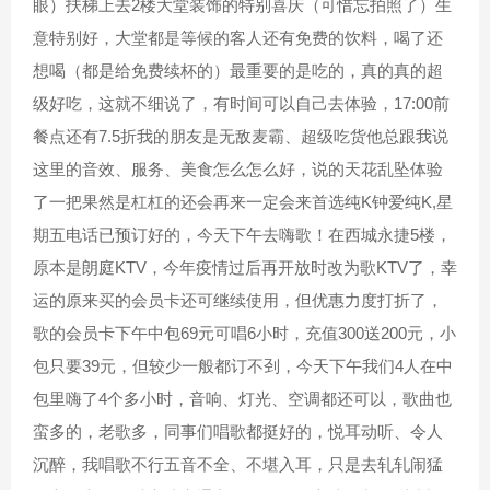
眼）扶梯上去2楼大堂装饰的特别喜庆（可惜忘拍照了）生
意特别好，大堂都是等候的客人还有免费的饮料，喝了还
想喝（都是给免费续杯的）最重要的是吃的，真的真的超
级好吃，这就不细说了，有时间可以自己去体验，17:00前
餐点还有7.5折我的朋友是无敌麦霸、超级吃货他总跟我说
这里的音效、服务、美食怎么怎么好，说的天花乱坠体验
了一把果然是杠杠的还会再来一定会来首选纯K钟爱纯K,星
期五电话已预订好的，今天下午去嗨歌！在西城永捷5楼，
原本是朗庭KTV，今年疫情过后再开放时改为歌KTV了，幸
运的原来买的会员卡还可继续使用，但优惠力度打折了，
歌的会员卡下午中包69元可唱6小时，充值300送200元，小
包只要39元，但较少一般都订不刭，今天下午我们4人在中
包里嗨了4个多小时，音响、灯光、空调都还可以，歌曲也
蛮多的，老歌多，同事们唱歌都挺好的，悦耳动听、令人
沉醉，我唱歌不行五音不全、不堪入耳，只是去轧轧闹猛