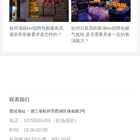
环境不错，小伙子们也很热情，只是里面的物价有点高，
杭州顶级ktv招聘包厢服务员,
杭州日薪高的夜场ktv招聘包厢
如果有改善就更好了！杭州知名的夜场ktv招聘包厢服务员,
服装和形象要求是怎样的？
气氛组,是否需要具备一定的表
招聘联系方式是什么
演能力？
联系我们
：
面试地址
浙江省杭州市西湖区保俶路3号
电话：18758265455（驻场领班）
时间：18:00
-
02:00
杭州夜场KTV小费：800-3500