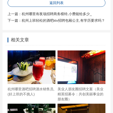
返回列表
上一篇：
杭州哪里有夜场招聘商务模特,小费能给多少_
下一篇：
杭州上班轻松的酒吧ktv招聘包厢公主,有学历要求吗？
相关文章
麦秀总助李云岚道德败坏，欺骗感情，整天以加班为由勾
搭小白脸，一会借口奶奶要死，骗钱杭州知名的夜场ktv招
杭州哪里酒吧招聘酒水销售员,
美业人朋友圈招聘文案（美业
(好上班的不挑人)
精英招募令：共创美丽事业的
聘包厢服务员,招聘联系方式是什么 环境不错，音响效果也
朋友圈）
好，就是歌不够多，好多歌都说曲库里没有。第一次去朋
友介绍的，非常满意服务也好.