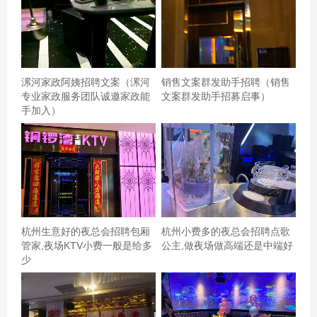
漯河家政阿姨招聘文案（漯河
销售文案群发助手招聘（销售
专业家政服务团队诚邀家政能
文案群发助手招募启事）
手加入）
杭州生意好的夜总会招聘包厢
杭州小费多的夜总会招聘点歌
管家,夜场KTV小费一般是给多
公主,做夜场做高端还是中端好
少