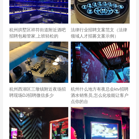
杭州拱墅区祥符街道附近酒吧
法律行业招聘文案范文（法律
招聘包厢管家,上班轻松的
领域人才招募文案示例）
和朋友两个人去的，这家店装修非常有风格。唱歌设备很
好。和朋友唱的很开心。。非常好的环境。。杭州哪个区
夜总会招聘商务迎宾,招聘联系方式是什么
杭州西湖区三墩镇附近夜场招
杭州什么地方有夜总会ktv招聘
聘现场DJ招聘微信多少
酒水销售员,怎么化妆能让客户
点你的台