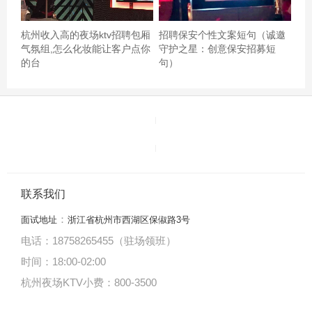
杭州收入高的夜场ktv招聘包厢
招聘保安个性文案短句（诚邀
气氛组,怎么化妆能让客户点你
守护之星：创意保安招募短
的台
句）
联系我们
：
面试地址
浙江省杭州市西湖区保俶路3号
电话：18758265455（驻场领班）
时间：18:00
-
02:00
KTV传之纯k#纯k真的是心头朱砂不跑了心心念念的不是环
杭州夜场KTV小费：800-3500
境有多好而是东西多好吃！一群人就围着一个桌子吃东西
你敢信嘛！地址：车公庙D2出口人均：150+歌单：狠新新