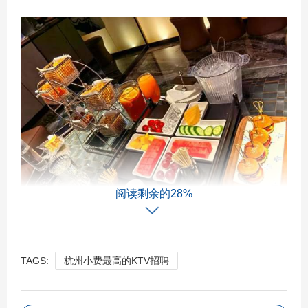
阅读剩余的28%
TAGS:
杭州小费最高的KTV招聘
5.1到处是人啊！我们竟然花了162元唱了四小时KTV！四个
人，迷你房还是可以的！可惜啊，怎么音效差了那么多！
很多个是一边唱还能听到原唱！质量很差，翻版集团制作