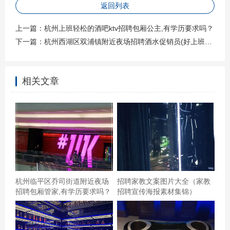
返回列表
的吧？！那么出名的KTV，若果在主要的歌曲和麦克风上
不加强，肥水只会流别家了。实在优惠，所以也没有太多
上一篇：
杭州上班轻松的酒吧ktv招聘包厢公主,有学历要求吗？
下一篇：
杭州西湖区双浦镇附近夜场招聘酒水促销员(好上班的不挑人)
不爽了。零时要唱歌，有房就好！节日快乐！,杭州哪个区
夜总会招聘商务迎宾,招聘联系方式是什么 每次去都是去自
助餐时段，不过需要提前预定包房，音质很好，自助餐吃
相关文章
的也很多
杭州临平区乔司街道附近夜场
招聘家教文案图片大全（家教
招聘包厢管家,有学历要求吗？
招聘宣传海报素材集锦）