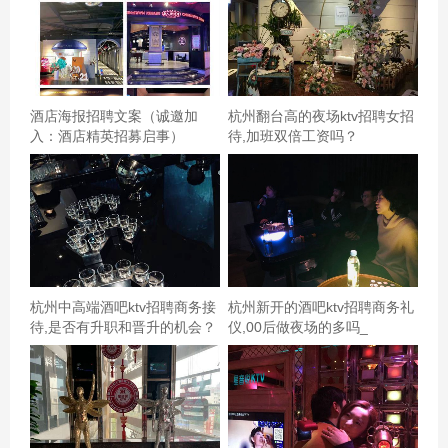
酒店海报招聘文案（诚邀加
杭州翻台高的夜场ktv招聘女招
入：酒店精英招募启事）
待,加班双倍工资吗？
杭州中高端酒吧ktv招聘商务接
杭州新开的酒吧ktv招聘商务礼
待,是否有升职和晋升的机会？
仪,00后做夜场的多吗_