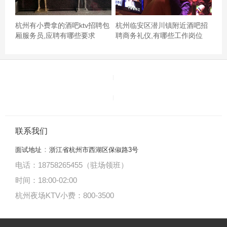
又來海岸城了,果然還是要每隔一段時間來唱k發洩發洩估計
杭州有小费拿的酒吧ktv招聘包
杭州临安区潜川镇附近酒吧招
厢服务员,应聘有哪些要求
聘商务礼仪,有哪些工作岗位
唱得太投入了被服務員小哥哥說在房間外經過聽到說覺得
很好聽要求我再唱一首\u200d♀️還是跟上次一樣包的大房上
美團定的但是後來前台說大房沒有了所以給我換了一個“豪
華大房”（如圖）但是還沒有上次包的大房大就是有個廁所
但是廁所衛生不好有異味\u200d♀️令人很反感就是拒絕外帶
食物我進去的時候正在喝的珍珠奶茶都不讓帶這個我很確
定是不合法的吧希望下次能改善條款要吐槽的是點歌很
联系我们
難！！！很多歌手和歌名搜索都搜索不到但是點進去語言
：
面试地址
浙江省杭州市西湖区保俶路3号
分類慢慢找就能找到？浪費了很多時間點歌❗️⚠️我去的那天
电话：18758265455（驻场领班）
是週日所以平時68包的大房3小時變成120了然後如果要續
时间：18:00
-
02:00
時的話就是晚上7點前65一小時7點後就要120了不值不值,
杭州夜场KTV小费：800-3500
杭州萧山区萧山经济技术开发区附近ktv招聘女服务生,(不
需要喝酒的)