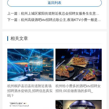
返回列表
上一篇：
杭州上城区紫阳街道附近夜总会招聘女服务生生意好好上班的
下一篇：
杭州高级酒吧ktv招聘点歌公主,夜场KTV小费一般是给多少
相关文章
环境不错，服务员态度很好，人也漂亮！！！下次会继续
光顾！服务挺好的，很有礼貌，下次还会在来，杭州萧山
杭州桐庐县旧县街道附近夜场
杭州给小费多的酒吧ktv招聘女
区萧山经济技术开发区附近ktv招聘女服务生,(不需要喝酒
招聘酒水促销员,招聘信息真实
招待,00后做夜场的多吗_
吗？
的) 不错！去过N次了！这次还送了精美台历免费券！音响
效果不错，吃的嘛就也还可以吧