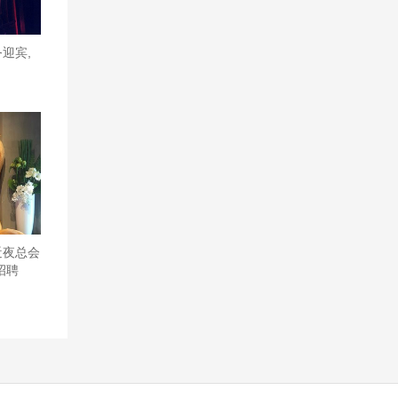
迎宾,
近夜总会
招聘