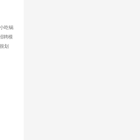
小吃锅
招聘模
很划