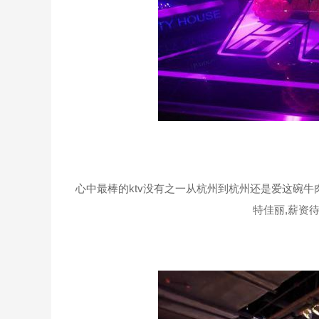
心中最棒的ktv没有之一从杭州到杭州还是爱这碗牛
特佳丽,薪资