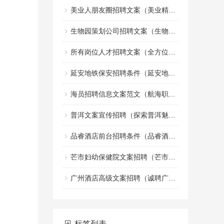
美业人朋友圈招聘文案（美业精英招募令：共创美丽事业的朋友圈）
生物园策划公司招聘文案（生物园策划团队诚邀创意文案加入）
所有岗位人才招聘文案（全方位职位人才招募宣传文案）
延安地铁保安招聘条件（延安地铁安保人员招聘标准）
海员招聘信息文案范文（航海职业机会招募启事文案示例）
普洱文案宣传招聘（探索普洱魅力，诚邀创意宣传人才加盟）
品睿酒店前台招聘条件（品睿酒店前台岗位应聘要求）
芒市妇幼保健院文案招聘（芒市妇幼保健院诚邀创意人才加入，共创健康宣传新篇章）
广州酒店高级文案招聘（诚聘广州高端酒店文案精英）
标签列表