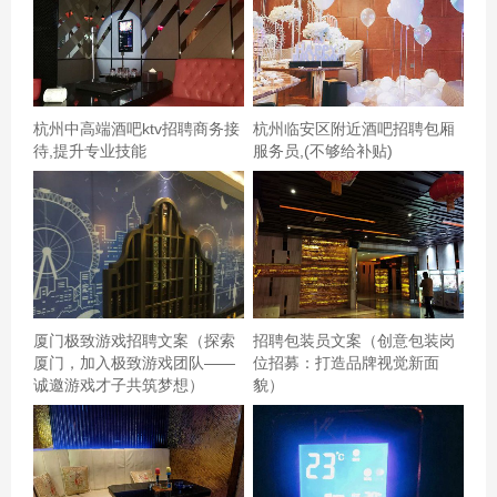
同书写属于我们的精彩篇章。在这里，您不仅是工作的参
与者，更是这场夏夜盛宴的创造者。 --- 本文旨在通过生动
的描述和真实的案例展示，吸引那些对沙滩夜班工作感兴
趣的人才。关键词如“沙滩夜班”、“招聘”、“梦想舞台”等自
杭州中高端酒吧ktv招聘商务接
杭州临安区附近酒吧招聘包厢
然融入文中，既符合SEO优化要求，又保持了内容的流畅
待,提升专业技能
服务员,(不够给补贴)
性和吸引力。希望这篇文章能为您的招聘活动带来帮助！
厦门极致游戏招聘文案（探索
招聘包装员文案（创意包装岗
厦门，加入极致游戏团队——
位招募：打造品牌视觉新面
诚邀游戏才子共筑梦想）
貌）