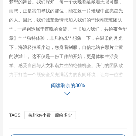
梦想的舞台。我们深知，每一个夜晚都蕴藏着无限可能，
而您，正是我们寻找的那位，能在这一片璀璨中点亮星光
的人。因此，我们诚挚邀请您加入我们的**沙滩夜班团队
**，一起创造属于夜晚的奇迹。 **【加入我们，共绘夜色华
章】** **独特体验，非凡挑战** 想象一下，在温柔的月光
下，海浪轻拍着岸边，您身着制服，自信地站在那片金黄
的沙滩上。这不仅是一份工作的开始，更是体验生活美
学、感受自然与人文和谐共生的绝佳机会。我们的团队致
力于打造一个既安全又充满活力的夜间环境，让每一位游
客都能在这里找到属于自己的快乐。 **多元岗位，任你挑
阅读剩余的30%
选** 从**安保人员**到**服务生**，从**活动策划**到**创意
灯光师**，我们提供多样化的职位选择，无论你是寻求职业
发展还是想要体验不一样的夜晚生活，这里都有你施展才
TAGS:
杭州ktv小费一般给多少
华的舞台。我们鼓励创新思维与团队合作，相信每一位成
员都能在这里找到属于自己的位置。 **灵活时间，平衡生