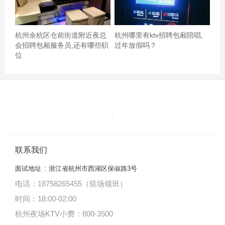
杭州余杭区仓前街道附近夜总
杭州哪里有ktv招聘包厢陪唱,
会招聘包厢服务员,还有哪些职
过年放假吗？
位
联系我们
：
面试地址
浙江省杭州市西湖区保俶路3号
电话：18758265455（驻场领班）
时间：18:00
-
02:00
杭州夜场KTV小费：800-3500