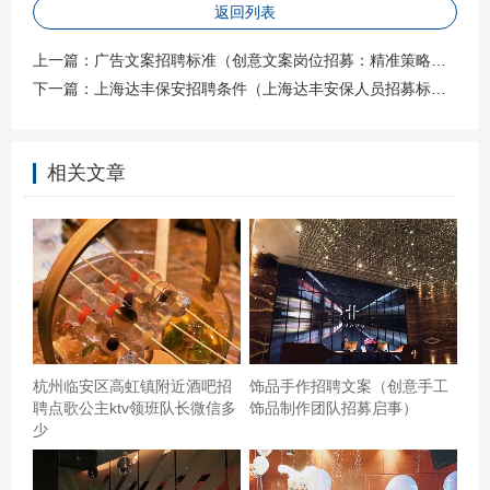
活** 夜班工作虽有其独特之处，但我们也深知平衡工作与
返回列表
生活的重要性。因此，我们提供灵活的工作时间安排，确
上一篇：
广告文案招聘标准（创意文案岗位招募：精准策略与创意表达的双重标准）
保您能在享受工作的同时，也能充分休息，保持最佳状
下一篇：
上海达丰保安招聘条件（上海达丰安保人员招募标准）
态。此外，我们还设有丰富的员工福利，包括但不限于专
业培训、绩效奖金以及节日福利，旨在让每一位员工都能
相关文章
感受到家的温暖。 **【案例分享：星光下的成长】** 张先
生，曾是一名普通的夜班安保人员，通过不懈努力与持续
学习，如今已晋升为夜间运营主管。他的故事告诉我们，
在这里，每一个努力都被看见，每一次成长都值得庆祝。
张先生利用夜班时间深入研究顾客心理与安全管理策略，
最终不仅提升了自己的专业技能，还带领团队实现了服务
质量的飞跃。 **【加入我们，开启你的沙滩之夜】** 如果
杭州临安区高虹镇附近酒吧招
饰品手作招聘文案（创意手工
您渴望在夜晚绽放光彩，如果您愿意与我们一起探索未知
聘点歌公主ktv领班队长微信多
饰品制作团队招募启事）
少
的可能，那么请不要犹豫，点击下方链接或扫描二维码，
立即申请加入我们。让我们携手在沙滩的每一个夜晚，共