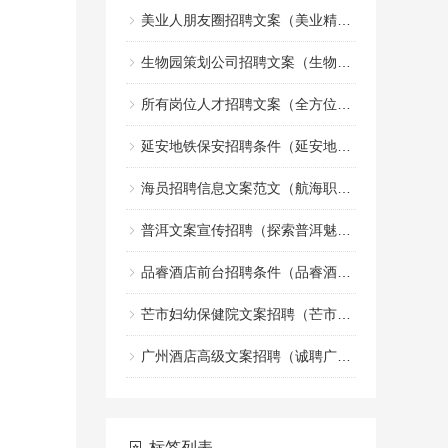
美业人朋友圈招聘文案（美业精英招募令：共创美丽事业的朋友圈）
生物园策划公司招聘文案（生物园策划团队诚邀创意文案加入）
所有岗位人才招聘文案（全方位职位人才招募宣传文案）
延安地铁保安招聘条件（延安地铁安保人员招聘标准）
海员招聘信息文案范文（航海职业机会招募启事文案示例）
普洱文案宣传招聘（探索普洱魅力，诚邀创意宣传人才加盟）
品睿酒店前台招聘条件（品睿酒店前台岗位应聘要求）
芒市妇幼保健院文案招聘（芒市妇幼保健院诚邀创意人才加入，共创健康宣传新篇章）
广州酒店高级文案招聘（诚聘广州高端酒店文案精英）
标签列表