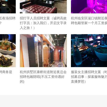
近夜场招聘
招打字人员招聘文案（诚聘高效
杭州临安区湍口镇附近
？
打字员：加入我们，开启文字录
聘包厢管家一个月工资
入之旅！）
聘商务迎
杭州拱墅区康桥街道附近夜总会
服装女主播招聘文案（
招聘包厢陪唱(不压工资待遇好
招募启事：探索服饰魅
的)
直播梦想）