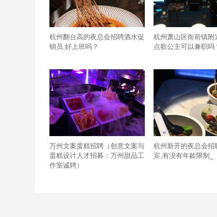
杭州翻台高的夜总会招聘酒水促
杭州萧山区衙前镇附
销员,好上班吗？
点歌公主可以兼职吗
万州文案蛋糕招聘（创意文案与
杭州新开的夜总会招
蛋糕设计人才招募：万州甜品工
宾,有没有年龄限制_
作室诚聘）