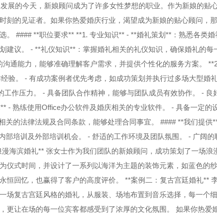
勃发展的今天，新娘顾问成为了许多女性梦想的职业。作为新娘的贴
时刻的见证者。如果你热爱婚庆行业，渴望成为新娘的贴心顾问，
# **职位要求** **1. 专业知识** - **婚礼策划**：熟悉各类
建议。 - **礼仪知识**：掌握婚礼相关的礼仪知识，确保婚礼的每
秀的沟通能力，能够准确理解客户需求，并提供个性化的服务方案。 **2
作经验。 - 有成功案例者优先考虑，如成功策划并执行过多场大型婚礼。 
的工作压力。 - 具备团队合作精神，能够与团队成员有效协作。 - 良
* - 熟练使用Office办公软件及婚庆相关的专业软件。 - 具备一定的
的法律法规及合同条款，能够处理合同事宜。 #### **我们提供** 
内部培训及外部培训机会。 - 舒适的工作环境及团队氛围。 - 广阔的
例一：浪漫海滨婚礼** 张女士作为我们团队的新娘顾问，成功策划了一场浪
为仪式时间，并设计了一系列以海洋为主题的装饰元素，如蓝色的
恒回忆，也赢得了客户的高度评价。 **案例二：复古宫廷婚礼** 
一场复古宫廷风格的婚礼，从服装、场地布置到音乐选择，每一个
，更让在场的每一位宾客都感受到了浓厚的文化氛围。 如果你热爱