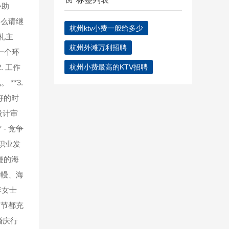
心助
那么请继
杭州ktv小费一般给多少
婚礼主
杭州外滩万利招聘
一个环
. 工作
杭州小费最高的KTV招聘
**3.
好的时
设计审
- 竞争
职业发
漫的海
纱幔、海
李女士
细节都充
婚庆行