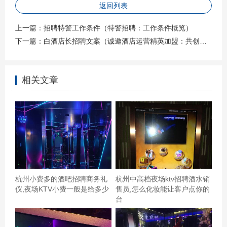
理流程，确保财务数据的准确性和完整性。 **我们期待您
返回列表
拥有**： - **教育背景**：本科及以上学历，会计、财务或
上一篇：
招聘特警工作条件（特警招聘：工作条件概览）
相关专业毕业。 - **专业技能**：具备扎实的会计理论基
下一篇：
白酒店长招聘文案（诚邀酒店运营精英加盟：共创白酒领域的卓越之旅）
础，熟悉国际会计准则（IFRS）或美国公认会计原则
（GAAP）。 - **工作经验**：至少3年以上项目会计或相关
领域工作经验，有大型跨国公司经验者优先。 - **技术工具
相关文章
**：熟练操作Excel、SAP、Oracle等财务软件。 - **沟通能
力**：良好的中英文书面及口头表达能力，能够与不同部门
有效沟通。 - **分析能力**：具备出色的数据分析能力和问
题解决能力。 **加入我们，共创未来！** 在这里，您不仅
将获得职业上的成长与突破，更将在一个开放、包容的环
境中与一群志同道合的伙伴共同探索未知，实现个人价值
杭州小费多的酒吧招聘商务礼
杭州中高档夜场ktv招聘酒水销
与企业目标的双赢。如果您渴望在会计领域深耕细作，如
仪,夜场KTV小费一般是给多少
售员,怎么化妆能让客户点你的
果您准备好迎接挑战，那么请将您的简历发送至
台
[hr@ourcompany.com]，让我们一起开启这段精彩的旅