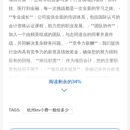
技、医疗到金融，每一次挑战都是一次全新的学习之旅。 -
**专业成长**：公司提供全面的培训体系，包括国际认可的
会计资格认证课程，助力您的职业发展。 - **团队协作**：
加入一个由精英组成的团队，与志同道合的同事并肩作
战，共同解决复杂财务问题。 - **竞争力薪酬**：我们提供
行业内具有竞争力的薪资及绩效奖金，确保您的努力得到
应有的回报。 **岗位职责**： 作为项目会计，您的主要职
责包括但不限于： - **项目成本核算**：准确记录并分析项
目成本，确保每个项目的财务透明度。 - **预算管理**：协
阅读剩余的34%
助制定并执行项目预算，监控预算执行情况，及时调整以
应对市场变化。 - **财务报告**：定期编制项目财务报告，
包括月度、季度及年度财务报告，确保数据准确无误。 - **
TAGS:
杭州ktv小费一般给多少
税务筹划**：熟悉税法，合理规划项目税务，确保合规性同
时优化税务成本。 - **内部控制**：建立和完善项目财务管