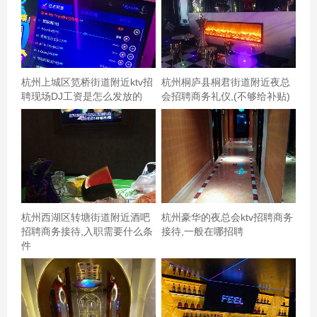
程！ --- 通过上述文案，我们旨在吸引那些寻求在会计领域
进一步发展、渴望面对新挑战的专业人士。文章结构清
晰，关键词自然融入（如“项目会计”、“招聘”、“财务管
理”），同时保持了内容的连贯性和吸引力。希望这篇文案
杭州上城区笕桥街道附近ktv招
杭州桐庐县桐君街道附近夜总
能为您的招聘活动带来积极的影响。
聘现场DJ工资是怎么发放的
会招聘商务礼仪,(不够给补贴)
杭州西湖区转塘街道附近酒吧
杭州豪华的夜总会ktv招聘商务
招聘商务接待,入职需要什么条
接待,一般在哪招聘
件