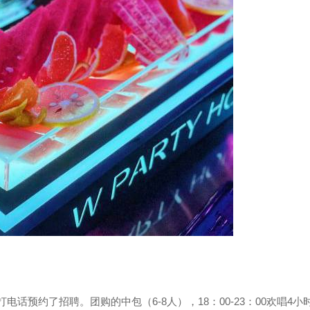
话预约了招聘。团购的中包（6-8人），18：00-23：00欢唱4小