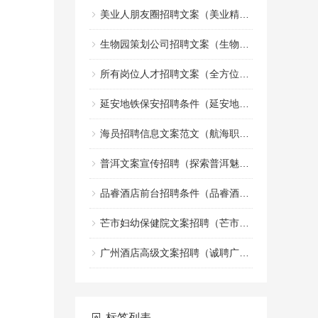
美业人朋友圈招聘文案（美业精英招募令：共创美丽事业的朋友圈）
生物园策划公司招聘文案（生物园策划团队诚邀创意文案加入）
所有岗位人才招聘文案（全方位职位人才招募宣传文案）
延安地铁保安招聘条件（延安地铁安保人员招聘标准）
海员招聘信息文案范文（航海职业机会招募启事文案示例）
普洱文案宣传招聘（探索普洱魅力，诚邀创意宣传人才加盟）
品睿酒店前台招聘条件（品睿酒店前台岗位应聘要求）
芒市妇幼保健院文案招聘（芒市妇幼保健院诚邀创意人才加入，共创健康宣传新篇章）
广州酒店高级文案招聘（诚聘广州高端酒店文案精英）
标签列表