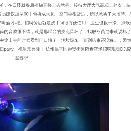
永捷五楼，在四楼就餐后楼梯直接上去就是。接待大厅大气高端上档次，
务员建议加￥60中包换成大包，空间会很舒适，所以就换了大招聘。
啤酒,小吃。招聘旁边就是洗手间很方便使用，卫生也很干净。点歌
筒的音质很不错，就是那唱台的麦克风坏了，找服务员过来就说坏
中途出去的时候看到门口堵了一辆垃圾车一直到结束还没移走，因
arty，祝生意兴隆！,杭州临平区崇贤街道附近夜场招聘现场DJ,
些要求