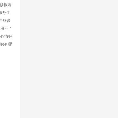
装修很奢
服务生
台很多
了用不了
为心情好
应聘有哪