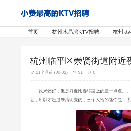
首页
杭州水晶湾KTV招聘
杭州kt
杭州临平区崇贤街道附近夜
11个月前
(09-01)
91
0
效果还好，但是好像比春晖路上的差一点点。。团
近，所以才赶过来清明去的，三个人给的迷你包，太