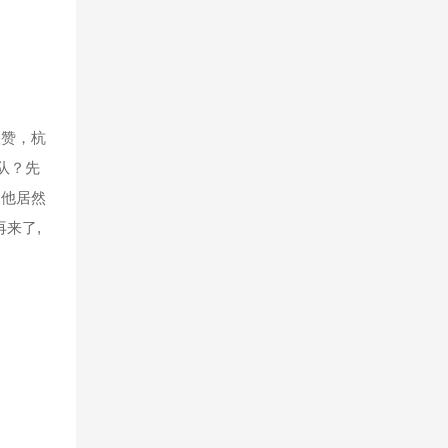
很赞，杭
队？先
的他居然
来了,