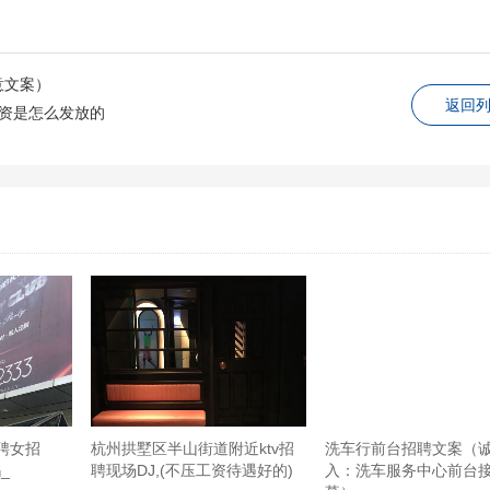
意文案）
返回
工资是怎么发放的
聘女招
杭州拱墅区半山街道附近ktv招
洗车行前台招聘文案（
_
聘现场DJ,(不压工资待遇好的)
入：洗车服务中心前台