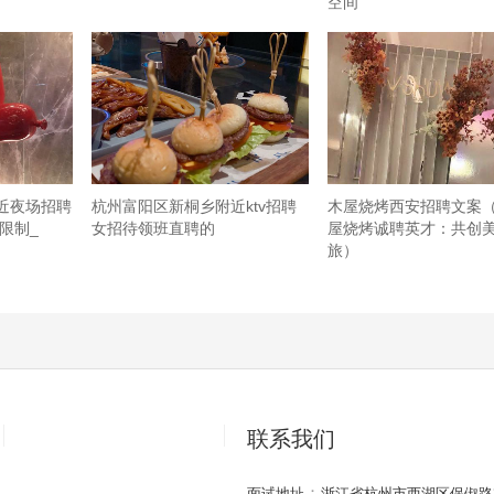
空间
近夜场招聘
杭州富阳区新桐乡附近ktv招聘
木屋烧烤西安招聘文案
限制_
女招待领班直聘的
屋烧烤诚聘英才：共创
旅）
联系我们
不错！环境好！音响也好！杭州上城区湖滨街道附近夜场招聘包厢管
：
面试地址
浙江省杭州市西湖区保俶路