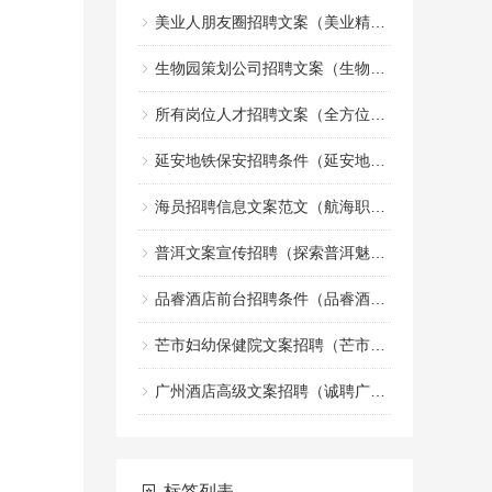
美业人朋友圈招聘文案（美业精英招募令：共创美丽事业的朋友圈）
生物园策划公司招聘文案（生物园策划团队诚邀创意文案加入）
所有岗位人才招聘文案（全方位职位人才招募宣传文案）
延安地铁保安招聘条件（延安地铁安保人员招聘标准）
海员招聘信息文案范文（航海职业机会招募启事文案示例）
普洱文案宣传招聘（探索普洱魅力，诚邀创意宣传人才加盟）
品睿酒店前台招聘条件（品睿酒店前台岗位应聘要求）
芒市妇幼保健院文案招聘（芒市妇幼保健院诚邀创意人才加入，共创健康宣传新篇章）
广州酒店高级文案招聘（诚聘广州高端酒店文案精英）
标签列表