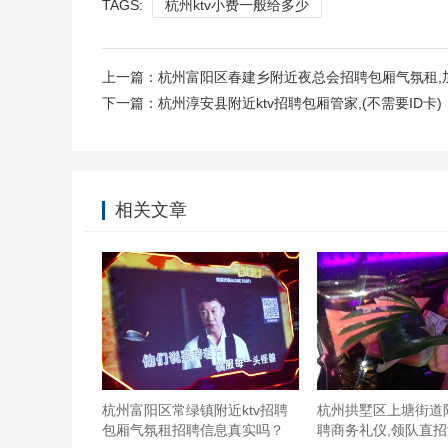
TAGS:
杭州ktv小费一般给多少
上一篇：
杭州富阳区春建乡附近夜总会招聘包厢气氛租,
下一篇：
杭州淳安县附近ktv招聘包厢管家,(不需要ID卡)
相关文章
说什么选了红酒就没小吃。请明确告诉消费者怎么消
不是以前的钱柜。欺骗消费者。叫经理不来。垃圾地
区湖滨街道
杭州富阳区常绿镇附近ktv招聘
杭州拱墅区上塘街道
包厢气氛租招聘信息真实吗？
聘商务礼仪,领队直