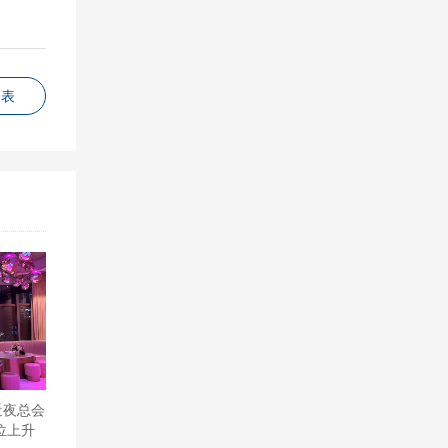
列表
已经压根
州上城
近夜总会
位上升