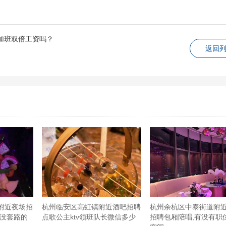
加班双倍工资吗？
返回
费。美食套餐就只有水果。估计也开不了多久了。下次不会再来。
方。请各位慎买套餐。隐形的规则。那些说好评的估计都是拖。,杭
附近夜场招聘包厢管家,工作好做吗？
附近夜场招
杭州临安区高虹镇附近酒吧招聘
杭州余杭区中泰街道附
招没套路的
点歌公主ktv领班队长微信多少
招聘包厢陪唱,有没有职