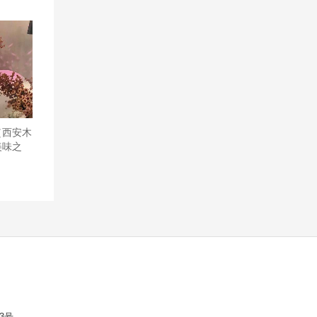
（西安木
美味之
家,工
3号