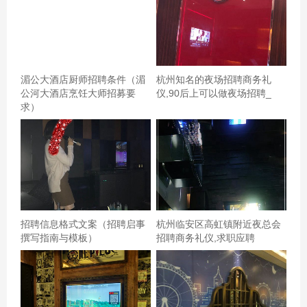
湄公大酒店厨师招聘条件（湄
杭州知名的夜场招聘商务礼
公河大酒店烹饪大师招募要
仪,90后上可以做夜场招聘_
求）
招聘信息格式文案（招聘启事
杭州临安区高虹镇附近夜总会
撰写指南与模板）
招聘商务礼仪,求职应聘
以前一直想着能够在KTV里边唱边吃，吃了唱，唱完吃，
这不到了堂会全都解决。堂会的环境真的不错，很上档
次，自助餐种类超级多，有我最爱的三文鱼，以及海鲜，
还有点心，蛋糕，还有各种小吃，烤串，粉条等等，基本