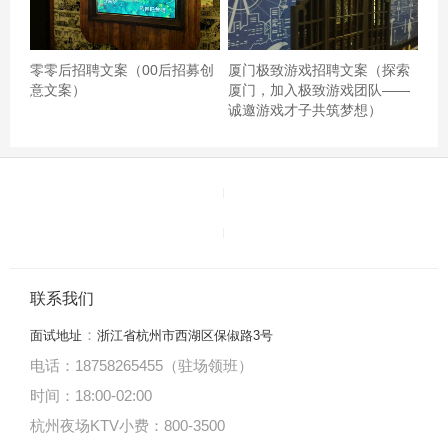
你想要吃的种类，这里全都给你解决。另外唱歌的环境也
很好，音质特别棒，想唱就唱，可以坐在沙发上吃着自助
零零后招聘文案（00后招募创
厦门极致游戏招聘文案（探索
看着别人唱，也可以自己边吃边唱，其乐无穷，到了这里
意文案）
厦门，加入极致游戏团队——
诚邀游戏才子共筑梦想）
可以将你所有的顾虑全都忘掉，全身心的放松，不但解决
了温饱，也赶走了烦恼。,杭州知名的ktv招聘酒水销售员,招
聘电话多少
联系我们
：
面试地址
浙江省杭州市西湖区保俶路3号
电话：18758265455（驻场领班）
时间：18:00
-
02:00
杭州夜场KTV小费：800-3500