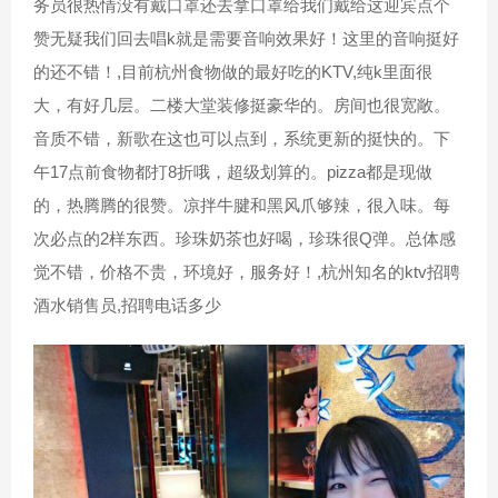
务员很热情没有戴口罩还去拿口罩给我们戴给这迎宾点个
赞无疑我们回去唱k就是需要音响效果好！这里的音响挺好
的还不错！,目前杭州食物做的最好吃的KTV,纯k里面很
大，有好几层。二楼大堂装修挺豪华的。房间也很宽敞。
音质不错，新歌在这也可以点到，系统更新的挺快的。下
午17点前食物都打8折哦，超级划算的。pizza都是现做
的，热腾腾的很赞。凉拌牛腱和黑风爪够辣，很入味。每
次必点的2样东西。珍珠奶茶也好喝，珍珠很Q弹。总体感
觉不错，价格不贵，环境好，服务好！,杭州知名的ktv招聘
酒水销售员,招聘电话多少