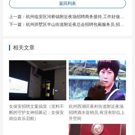
返回列表
上一篇：
杭州临安区河桥镇附近夜场招聘商务接待,工作好做吗？
下一篇：
杭州拱墅区半山街道附近夜总会招聘包厢服务员,招聘信息靠谱吗？
相关文章
环境好走道房间漂亮最主要的是还有立体麦音响系统很好
去过好几次，我还不错了高大上，，，杭州知名的ktv招聘
酒水销售员,招聘电话多少 挺好的。团购很划算，主题也有
趣好看，有机会还会约一波曲库很全，临时想唱歌就去
了，真不错
女保安招聘文案搞笑（笑料不
杭州西湖区蒋村街道附近夜场
断的守护女神招募记：女保安
招聘酒水促销员,有没有职位上
岗位欢乐启航）
升空间