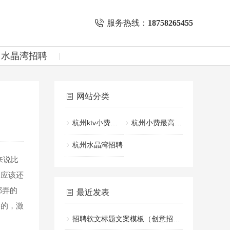
服务热线：
18758265455
州水晶湾招聘
网站分类
杭州ktv小费一般给多少
杭州小费最高的KTV招聘
杭州水晶湾招聘
来说比
。应该还
都弄的
最近发表
棒的，激
招聘软文标题文案模板（创意招聘文案标题设计指南）