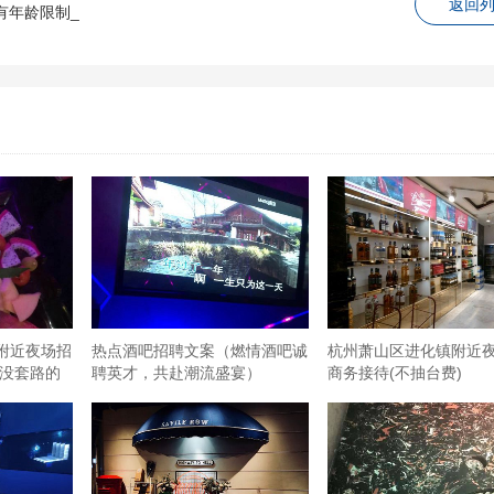
返回
有年龄限制_
附近夜场招
热点酒吧招聘文案（燃情酒吧诚
杭州萧山区进化镇附近
招没套路的
聘英才，共赴潮流盛宴）
商务接待(不抽台费)