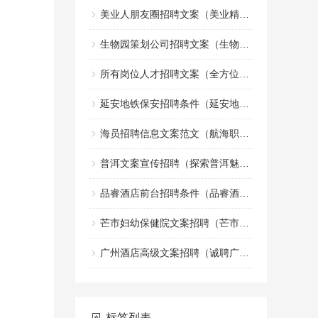
美业人朋友圈招聘文案（美业精英招募令：共创美丽事业的朋友圈）
生物园策划公司招聘文案（生物园策划团队诚邀创意文案加入）
所有岗位人才招聘文案（全方位职位人才招募宣传文案）
延安地铁保安招聘条件（延安地铁安保人员招聘标准）
海员招聘信息文案范文（航海职业机会招募启事文案示例）
普洱文案宣传招聘（探索普洱魅力，诚邀创意宣传人才加盟）
品睿酒店前台招聘条件（品睿酒店前台岗位应聘要求）
芒市妇幼保健院文案招聘（芒市妇幼保健院诚邀创意人才加入，共创健康宣传新篇章）
广州酒店高级文案招聘（诚聘广州高端酒店文案精英）
标签列表