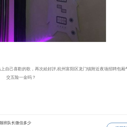
上自己喜歡的歌，再次給好評,杭州富阳区龙门镇附近夜场招聘包厢气
交五险一金吗？
v领班队长微信多少