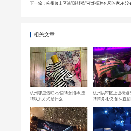
下一篇：
杭州萧山区浦阳镇附近夜场招聘包厢管家,有没
相关文章
杭州哪里酒吧ktv招聘女招待,应
杭州拱墅区上塘街道
聘联系方式是什么
聘商务礼仪,领队直