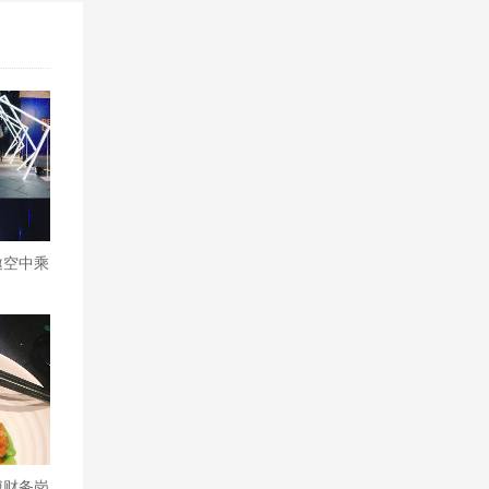
邀空中乘
）
博财务岗