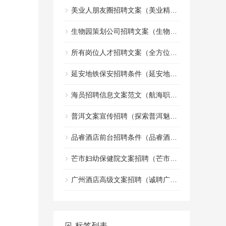
美业人朋友圈招聘文案（美业精英招募令：共创美丽事业的朋友圈）
生物园策划公司招聘文案（生物园策划团队诚邀创意文案加入）
所有岗位人才招聘文案（全方位职位人才招募宣传文案）
延安地铁保安招聘条件（延安地铁安保人员招聘标准）
海员招聘信息文案范文（航海职业机会招募启事文案示例）
普洱文案宣传招聘（探索普洱魅力，诚邀创意宣传人才加盟）
品睿酒店前台招聘条件（品睿酒店前台岗位应聘要求）
芒市妇幼保健院文案招聘（芒市妇幼保健院诚邀创意人才加入，共创健康宣传新篇章）
广州酒店高级文案招聘（诚聘广州高端酒店文案精英）
标签列表