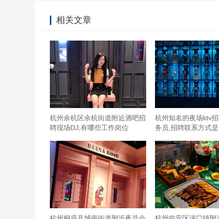
相关文章
杭州余杭区余杭街道附近酒吧招
杭州知名的夜场ktv
聘现场DJ,有哪些工作岗位
务员,招聘联系方式
杭州桐庐县城南街道附近夜总会
杭州临安区湍口镇附