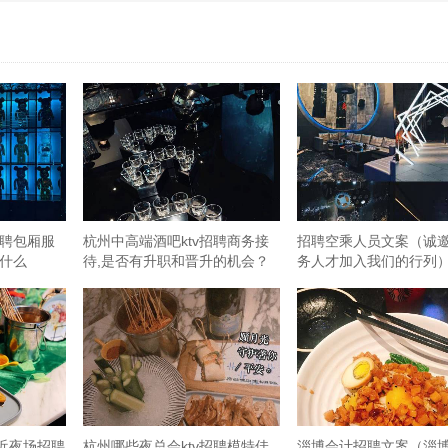
招聘包厢服
杭州中高端酒吧ktv招聘商务接
招聘空乘人员文案（诚
是什么
待,是否有升职和晋升的机会？
务人才加入我们的行列
近夜场招聘
杭州哪些夜总会ktv招聘模特佳
淄博会计招聘文案（淄