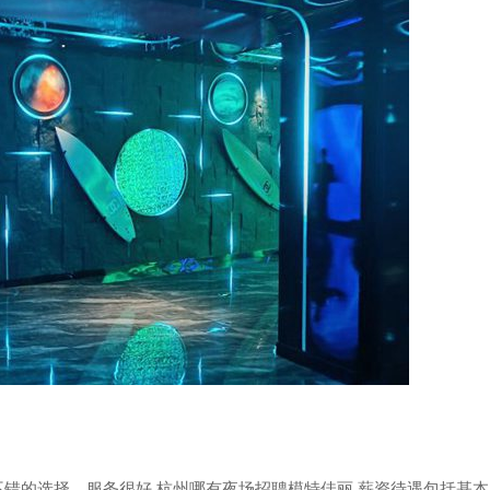
吼吼,不错的选择，服务很好,杭州哪有夜场招聘模特佳丽,薪资待遇包括基