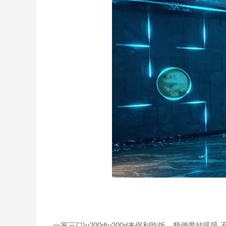
一家三口\u200d\u200d来保利吃饭，顺便带娃