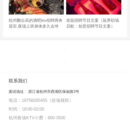
在網上看到有人介紹這家店唱歌+自助餐一百人民幣也不用
就去試一下。原來跟朋友想在點評先訂房，可是只接受3人
杭州翻台高的酒吧ktv招聘商务
老鼠招聘节目文案（鼠界职场
迎宾,夜场上班身体多久会垮
启航：创意招聘节目文案）
以上預約，我們只有兩人所以就放棄改為到現場預約。環
境不錯，房內有洗水間不要走出。自助餐上不要對甜品有
期望。服務還可以，只要不要突然打開門，太專心唱歌每
次都嚇一跳。,,杭州余杭区良渚街道附近酒吧招聘包厢陪唱,
无中介费的
联系我们
：
面试地址
浙江省杭州市西湖区保俶路3号
电话：18758265455（驻场领班）
时间：18:00
-
02:00
杭州夜场KTV小费：800-3500