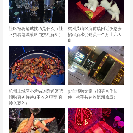
都能直達，超級方便，大家快來加州紅k歌吧,
社区招聘笔试技巧是什么（社
杭州萧山区所前镇附近夜总会
区招聘笔试策略与技巧解析）
招聘酒水促销员一个月上几天
班
杭州上城区小营街道附近酒吧
货主招聘文案（招募合作伙
招聘商务接待,(不收入职费,直
伴：携手共创物流新篇章）
接入职的)