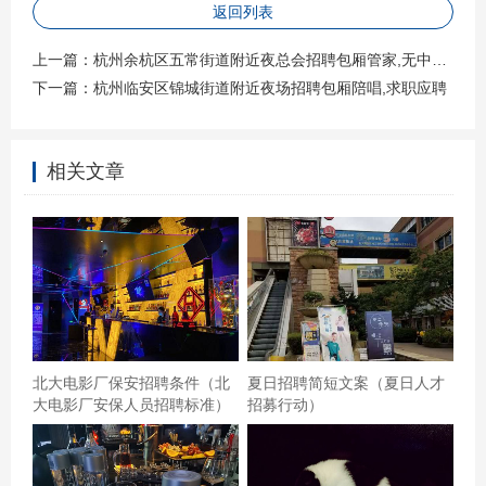
返回列表
上一篇：
杭州余杭区五常街道附近夜总会招聘包厢管家,无中介费的
下一篇：
杭州临安区锦城街道附近夜场招聘包厢陪唱,求职应聘
相关文章
上菜速度有点儿慢，服务态度很好，基本上只要K歌就会选
这里环境还行地方好找自助种类多服务一般咯杭州余杭区
良渚街道附近酒吧招聘包厢陪唱,无中介费的 音效環境非常
北大电影厂保安招聘条件（北
夏日招聘简短文案（夏日人才
好，便宜，就幾十元可以唱七小時,兩個女兒唱到都不想
大电影厂安保人员招聘标准）
招募行动）
走，音效是我們想要的，不用那麼大聲都唱得很好聽，如
果開個會員更便宜，皇崗村加州紅座車方便，巴士和地鐵