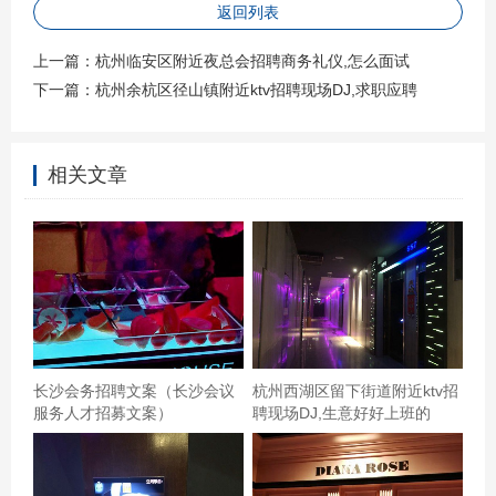
返回列表
差评！由于朋友网不好，所以用我的账号付，一开始说支
上一篇：
杭州临安区附近夜总会招聘商务礼仪,怎么面试
付宝可以付，我以为直接付，然后服务人员直接拿了手机
下一篇：
杭州余杭区径山镇附近ktv招聘现场DJ,求职应聘
不知道干什么，还问了手机号，结果是给我注册了大众的
会员，然后，说什么有领券，领了11元和5元的券说可以立
减，当时觉得还挺优惠的，谁知道减了过后，和原价一
相关文章
样！而且本来是3小时欢唱，莫名其妙变成了2小时。而且
工作人员服务态度一样，话筒没电，等了10分钟才到。而
且重点是很讨厌陌生人摆弄自己的手机，还注册会员，都
不说一声，反正以后不会再来了！,杭州萧山区萧山经济技
术开发区附近夜总会招聘酒水促销员,怎么面试 知道要预
约，所以提前好久打电话，可没有一个接的，到那里说打
长沙会务招聘文案（长沙会议
杭州西湖区留下街道附近ktv招
电话预约没人接，要求看我电话证实，我呵呵了，本来就
服务人才招募文案）
聘现场DJ,生意好好上班的
不是我们的问题，打一个不接可能是你们人不在，在不同
时段打三个四个五个也不接那就是你们自己的问题了，还