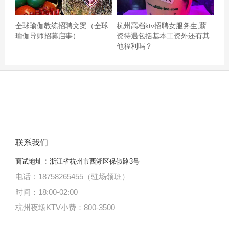
全球瑜伽教练招聘文案（全球
杭州高档ktv招聘女服务生,薪
瑜伽导师招募启事）
资待遇包括基本工资外还有其
他福利吗？
房间就两个射灯，从五点到最后没有一个服务员进来收拾
盘子，最气的拿三文鱼时那个厨师态度级差，随便甩三块
放我盘子居然说没看见我放卡！！差评！杭州萧山区萧山
经济技术开发区附近夜总会招聘酒水促销员,怎么面试
联系我们
：
面试地址
浙江省杭州市西湖区保俶路3号
电话：18758265455（驻场领班）
时间：18:00
-
02:00
杭州夜场KTV小费：800-3500