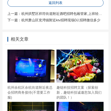
返回列表
上一篇：
杭州拱墅区祥符街道附近酒吧招聘包厢管家,上班轻松的
下一篇：
杭州萧山区党湾镇附近ktv招聘现场DJ,招聘微信多少
相关文章
无论大厅，宴会厅，包房，音响效果都非常棒,还有专业调
音师，专业歌手，给力杭州生意火爆的酒吧招聘包厢管家,
场子生意好吗? 车公庙区域最好的ktv之一，音响效果很
杭州余杭区余杭街道附近夜总
趣链科技招聘文案（探索创
棒，就是周五晚上非常难订位，一定要提前几天
会招聘商务接待(不需要工作
新，趣链科技诚邀您加入我们
订！！！！东西也很好吃，强烈推荐工作珍珠奶茶，珍珠q
服)
的团队！）
弹，奶味浓郁，可以选择常温也可以调甜度，这点就看起