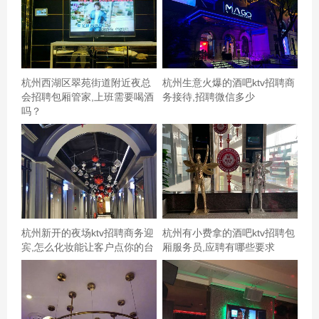
来专业度满分。除了各种薯条，卤肉饭，还有串串，这个
菜单也是很魔性了～,
杭州西湖区翠苑街道附近夜总
杭州生意火爆的酒吧ktv招聘商
会招聘包厢管家,上班需要喝酒
务接待,招聘微信多少
吗？
杭州新开的夜场ktv招聘商务迎
杭州有小费拿的酒吧ktv招聘包
宾,怎么化妆能让客户点你的台
厢服务员,应聘有哪些要求
薄荷环境：K歌和自助餐一起挺好的，有得嗨还有美食，取