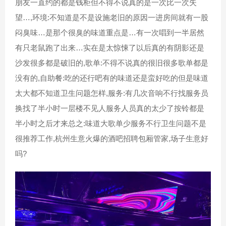
朋友一直约的都是钱柜但不得不说真的是一次比一次失
望…,环境:不知道是不是设施老旧的原因一进房间就有一股
闷臭味…是那个很臭的味道重点是…有一次唱到一半居然
有只老鼠跑了出来…实在是太惊悚了以后真的有阴影还是
沙发很多都是破旧的,歌单:不得不说真的很旧很多歌单都是
没有的,自助餐:吃的还行吧有的味道还是蛮好吃的但是味道
太大都不知道卫生问题怎样,服务:有几次音响不行找服务员
换找了半小时一层楼不见人服务人员真的太少了按铃都是
半小时之后才来总之:味道大歌单少服务不行卫生问题不是
很推荐工作,杭州生意火爆的酒吧招聘包厢管家,场子生意好
吗?