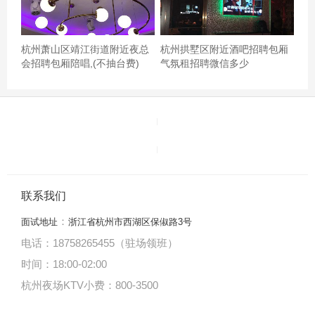
餐区干净卫生。所有食物摆放整齐有序，食材也还行。,设
施：公司聚餐20个人可惜没有大房，只能订2个房间分开
玩。其它都还好！服务铃服务：挺好的，有需要能够及时
杭州萧山区靖江街道附近夜总
杭州拱墅区附近酒吧招聘包厢
会招聘包厢陪唱,(不抽台费)
气氛租招聘微信多少
提供帮助。,杭州生意火爆的酒吧招聘包厢管家,场子生意好
吗?
联系我们
：
面试地址
浙江省杭州市西湖区保俶路3号
电话：18758265455（驻场领班）
时间：18:00
-
02:00
杭州夜场KTV小费：800-3500