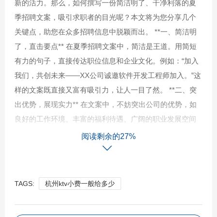
新的活力。那么，如何撰写一份简洁明了、干净利落的夏
季招聘文案，吸引求职者的目光呢？本文将为您分享几个
关键点，助您在众多招聘信息中脱颖而出。 **一、简洁明
了，直击要点** 在夏季招聘文案中，简洁是王道。用简短
有力的句子，直接传达职位信息和企业文化。例如：“加入
我们，共创未来——XX公司诚邀软件开发工程师加入。”这
样的文案既直接又富有吸引力，让人一目了然。 **二、突
出优势，展现实力** 在文案中，不妨突出公司的优势，如
良好的工作环境、丰富的福利待遇、广阔的职业发展空间
等。例如：“我们提供竞争力的薪酬待遇，完善的培训体
阅读剩余的27%
系，以及开放包容的工作氛围。”这些优势能够吸引更多优
秀人才前来应聘。 **三、情感共鸣，建立联系** 除了理性
描述外，适当加入情感元素，与求职者建立情感共鸣。例
TAGS:
杭州ktv小费一般给多少
如：“在这里，你不仅是一份工作，更是一个梦想的起点。”
这样的文案能够触动人心，增加求职者的归属感。 **四、