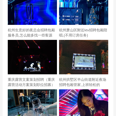
词，影响阅读体验。 总之，一份优秀的夏季招聘文案应简
洁明了、直击要点、突出优势、建立情感共鸣并明确行动
号召。通过遵循以上原则并注意事项，您就能撰写出既吸
引人又符合SEO要求的招聘文案了！祝您招聘顺利！
杭州生意好的夜总会招聘包厢
杭州萧山区附近ktv招聘包厢陪
服务员,怎么能多找一些客源
唱,(不用订房任务)
重庆露营文案策划招聘（重庆
杭州拱墅区半山街道附近夜场
露营活动方案策划职位招募）
招聘包厢管家,上班轻松的