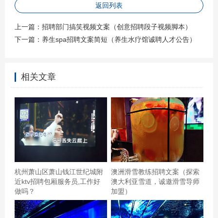
案例分享，增强信任** 如果可能的话，加入一些成功案例
返回列表
或员工故事，增强文案的说服力。例如：“我们的团队曾成
上一篇：
招聘部门搞笑视频文案（创意招聘段子视频脚本）
功研发XX产品，获得市场广泛好评。”这样的案例能够展示
下一篇：
养生spa招聘文案简短（养生水疗馆诚聘人才公告）
公司的实力和经验，增加求职者的信任感。 **五、明确行
动号召，引导应聘** 在文案结尾处明确行动号召（Call to
相关文章
Action），引导求职者投递简历。例如：“立即申请加入我
们吧！将你的简历发送至[邮箱地址]。”这样的号召能够促使
求职者采取行动，提高应聘效率。 **六、注意事项** 在撰
写夏季招聘文案时，还需注意以下几点： 1. **避免冗长啰
嗦**：保持文案简洁明了，避免使用过多行业术语或复杂句
式。 2. **避免虚假宣传**：确保所描述的优势和待遇真实
可靠，避免夸大其词。 3. **避免歧视性语言**：确保文案
杭州萧山区萧山钱江世纪城附
澳洲滑雪教练招聘文案（探索
内容公正公平，不含有任何歧视性语言或偏见。 4. **符合
近ktv招聘包厢服务员,工作好
澳大利亚雪道，诚邀滑雪导师
做吗？
加盟）
SEO要求**：在文案中适当融入关键词（如职位名称、公
司名称等），提高搜索引擎排名。但避免过度堆砌关键