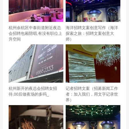
杭州余杭区中泰街道附近夜总
海洋招聘文案创意写作（海洋
会招聘包厢陪唱,有没有职位上
探索之旅：招聘文案创意大
升空间
师）
环境很不错，干净整洁，服务态度好，停车方便，很贴心
的有停车券领取，音质也不错的，要是有打乱歌曲功能就
更好了！杭州临安区附近酒吧招聘包厢服务员,(不够给补
杭州新开的夜总会招聘女招
记者招聘文案（招募新闻工作
待,00后做夜场的多吗_
者：加入我们，用文字记录世
贴)
界）