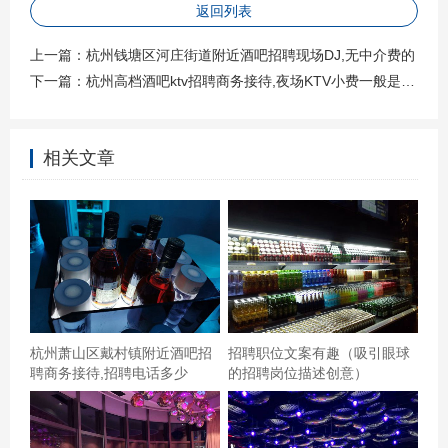
返回列表
上一篇：
杭州钱塘区河庄街道附近酒吧招聘现场DJ,无中介费的
下一篇：
杭州高档酒吧ktv招聘商务接待,夜场KTV小费一般是给多少
相关文章
服务挺好的歌我也很近的，我下班就过去了，挺好的，挺
好的，音响挺爽的。,刚好那个同学一起过去的。挺不错的
发了几十分钟吧，听不错的也很便宜都有房间也很大环境
也不错喽。服务也挺不错的哟，凡近也不错哟，我就过去
了。,杭州临安区附近酒吧招聘包厢服务员,(不够给补贴)
杭州萧山区戴村镇附近酒吧招
招聘职位文案有趣（吸引眼球
聘商务接待,招聘电话多少
的招聘岗位描述创意）