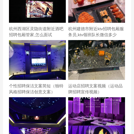
般吧，厅蛮高大上，空空就一个收钱的。包间空间挺大，
但空气质量偏差。音响不错，音质好，赞！总体感觉一
般，消费接近平民。较大众。环境久周全。很各异！车库
杭州西湖区灵隐街道附近酒吧
杭州建德市附近ktv招聘包厢服
满意！,杭州翻台高的ktv招聘商务礼仪,一般在哪招聘 真的
招聘包厢管家,怎么面试
务员,ktv领班队长微信多少
是太超值了，感谢大众点评有这么实惠的套餐，38元整整
唱了5个多小时，还是周六哦，还有小吃，环境也很好，
赞！
个性招聘保洁文案简短（独特
运动店招聘文案视频（运动品
风格招聘保洁创意文案）
牌招聘宣传视频）