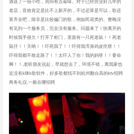
酒送了一份小吃，房间有点霉味。对于已经营业好几年的
老店，音效肯定是比不上新开的，不过还算是可以，歌还
算齐全吧，除非是比较偏门的歌，例如民谣类的。整晚没
有见到一个服务员，完全没有服务。问题来了！快离开的
时候我手很欠！打开了柜门，里面有一只死老鼠！！死老
鼠仔！！天呐！！吓死我了！！吓得我浑身鸡皮疙瘩！！
吓得我都不敢走路了！！太吓人了你！我的妈呀！！要命
啊！！,老听朋友说起，早就想去了，环境不错，离我家也
近没有k咪k歌软件，好多歌都找不到杭州翻台高的ktv招聘
商务礼仪,一般在哪招聘