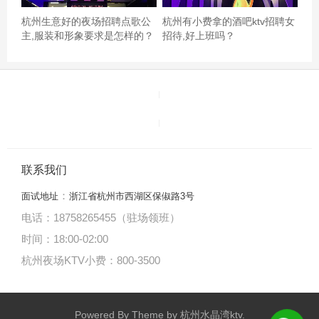
杭州生意好的夜场招聘点歌公
杭州有小费拿的酒吧ktv招聘女
主,服装和形象要求是怎样的？
招待,好上班吗？
联系我们
音响效果相当好，曲目也很全，环境也不错，服务太度也
：
面试地址
浙江省杭州市西湖区保俶路3号
很好，我经常去的，也经常介绍同学，同事，朋友光临，
电话：18758265455（驻场领班）
去过的都说好，所以我今天又预定了杭州翻台高的ktv招聘
时间：18:00
-
02:00
商务礼仪,一般在哪招聘
杭州夜场KTV小费：800-3500
Powered By Theme by
杭州水晶湾ktv
.