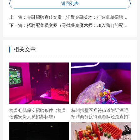
返回列表
上一篇：
金融招聘宣传文案（汇聚金融英才：打造卓越招聘宣传方案）
下一篇：
招聘配菜员文案（寻找餐桌魔术师：加入我们的配菜创意团队）
相关文章
捷普仓储保安招聘条件（捷普
杭州拱墅区祥符街道附近酒吧
位于绿宝广场，不夜城，应该是一期吧。停车方便，关键
仓储安保人员招募标准）
招聘商务接待跟领队还是直招
很便利。门头很大气，老远便能瞅见。那天过去刚刚赶上
整修，电梯周围好脏，好脏，尘土飞扬。到了后，感觉一