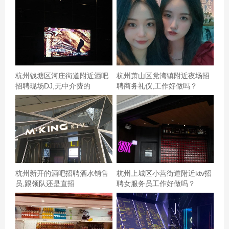
语）** 在成都机场，每一天都是一场关于笑与服务的艺术
表演。如果你渴望在一个充满欢笑与挑战的环境中工作，
如果你相信幽默是世界上最强大的语言，那么，请带着你
的才华和笑容，加入我们的行列吧！让我们一起，在蓝天
白云间，书写属于成都机场的独特篇章。
杭州钱塘区河庄街道附近酒吧
杭州萧山区党湾镇附近夜场招
招聘现场DJ,无中介费的
聘商务礼仪,工作好做吗？
杭州新开的酒吧招聘酒水销售
杭州上城区小营街道附近ktv招
员,跟领队还是直招
聘女服务员工作好做吗？