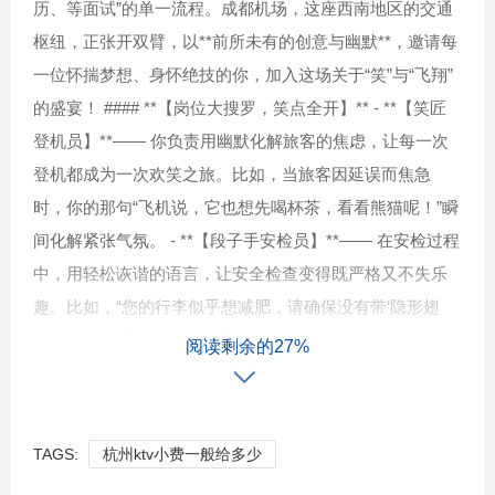
历、等面试”的单一流程。成都机场，这座西南地区的交通
枢纽，正张开双臂，以**前所未有的创意与幽默**，邀请每
一位怀揣梦想、身怀绝技的你，加入这场关于“笑”与“飞翔”
的盛宴！ #### **【岗位大搜罗，笑点全开】** - **【笑匠
登机员】**—— 你负责用幽默化解旅客的焦虑，让每一次
登机都成为一次欢笑之旅。比如，当旅客因延误而焦急
时，你的那句“飞机说，它也想先喝杯茶，看看熊猫呢！”瞬
间化解紧张气氛。 - **【段子手安检员】**—— 在安检过程
中，用轻松诙谐的语言，让安全检查变得既严格又不失乐
趣。比如，“您的行李似乎想减肥，请确保没有带‘隐形翅
膀’哦！” - **【脱口秀客服】**—— 拿起电话，用声音传递
阅读剩余的27%
温暖与欢笑。无论是解答疑问还是处理投诉，你都能用一
句“亲，您的航班已为您预留了‘熊猫专座’，请放心飞行！”
让人会心一笑。 #### **【我们需要的，不只是人才】** 在
TAGS:
杭州ktv小费一般给多少
这里，我们寻找的不仅仅是专业技能的拥有者，更是生活