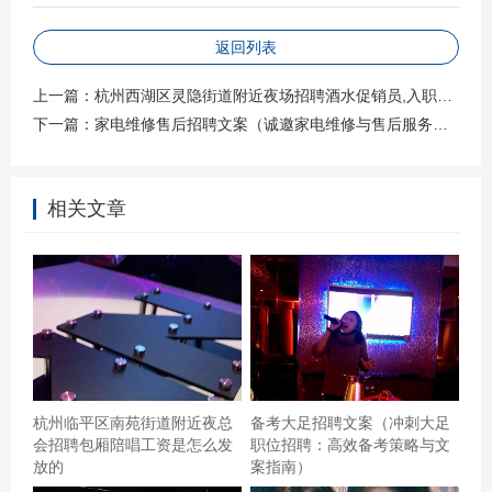
中的“开心果”，能在繁忙的工作中带来一抹亮色。我们相
信，幽默是世界上最短的捷径，能瞬间拉近心与心的距
返回列表
离。 #### **【加入成都机场，开启你的‘笑’程】** - **【创
上一篇：
杭州西湖区灵隐街道附近夜场招聘酒水促销员,入职需要什么条件
意无限】**：提供丰富的内部培训资源，让你的幽默感与专
下一篇：
家电维修售后招聘文案（诚邀家电维修与售后服务专业人员加盟）
业技能同步升级。 - **【团队氛围】**：这里有一群和你一
样“不正经”的同事，每天的工作都是一场即兴喜剧表演。 -
相关文章
**【职业发展】**：从基层到管理，每一步都充满机会，让
你的才华在笑声中绽放。 #### **【案例分享：那些年，我
们一起笑过的瞬间】** - **“行李超重怎么办？”**—— “别担
心，多出来的行李就说是给大熊猫的礼物吧！”一位行李搬
运工用这句话，让旅客们会心一笑，同时也巧妙地解决了
超重问题。 - **“航班延误通知”**—— 通过社交媒体发布：
“抱歉让大家久等了，我们的飞机正在和熊猫赛跑，争取早
杭州临平区南苑街道附近夜总
备考大足招聘文案（冲刺大足
日起飞！”这样的创意通知，不仅安抚了旅客情绪，还意外
会招聘包厢陪唱工资是怎么发
职位招聘：高效备考策略与文
放的
案指南）
收获了网友的大量点赞和转发。 #### **结语（非真正结