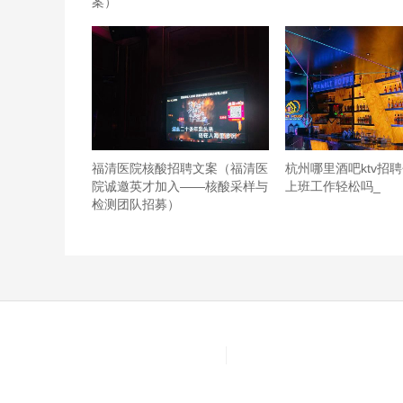
案）
意点它！！！是真的辣后劲很强注意了注意了,鸡米
人惊艳的味道好好好好好好好吃！！！！,甘梅薯条
可以建议可以多叫几个朋友一起来毕竟房费人少的话
有没有年龄限制? 首页搜索霸王餐享免费福利多
了，还办了会员卡，为了省点钱。年纪大了，能一起
可以，装修的很大
福清医院核酸招聘文案（福清医
杭州哪里酒吧ktv招聘
院诚邀英才加入——核酸采样与
上班工作轻松吗_
检测团队招募）