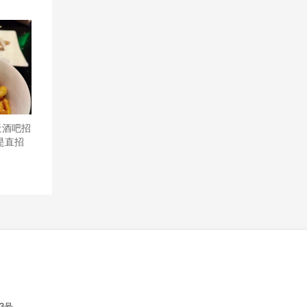
常之让
两扎还
务接待,
歌很贵
隔音也还
近酒吧招
是直招
3号