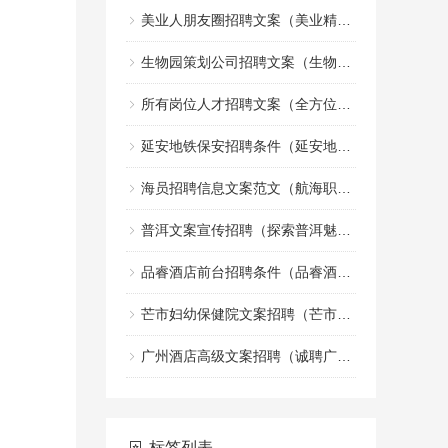
美业人朋友圈招聘文案（美业精英招募令：共创美丽事业的朋友圈）
生物园策划公司招聘文案（生物园策划团队诚邀创意文案加入）
所有岗位人才招聘文案（全方位职位人才招募宣传文案）
延安地铁保安招聘条件（延安地铁安保人员招聘标准）
海员招聘信息文案范文（航海职业机会招募启事文案示例）
普洱文案宣传招聘（探索普洱魅力，诚邀创意宣传人才加盟）
品睿酒店前台招聘条件（品睿酒店前台岗位应聘要求）
芒市妇幼保健院文案招聘（芒市妇幼保健院诚邀创意人才加入，共创健康宣传新篇章）
广州酒店高级文案招聘（诚聘广州高端酒店文案精英）
标签列表