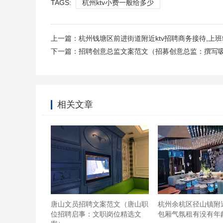
TAGS:
杭州ktv小费一般给多少
上一篇：
杭州钱塘区前进街道附近ktv招聘商务接待,上
下一篇：
招聘创意总监文案范文（招募创意总监：撰写
五一打卡*超多人推荐工作的纯k果然不负众望！！
相关文章
以看到了～疫情期间进去去要扫码滴然后就是测体温
别的ktv来说这个价格可能看起来很贵但是我觉得
的房间房间里面的装修得还蛮不错整体维护的很好的
而且还放了很多疫情必备的洗手液消毒片之类的东
直都很大声接下来就是介绍食物了（我真觉得我是服
我和朋友都爱上了！！,香辣鸡脆骨没什么事建议不
食拼盘（鸡翅➕洋葱圈➕薯角➕黑椒小香肠➕炸虾条
唐山文员招聘文案范文（唐山职
杭州余杭区径山镇附
位招聘启事：文职岗位精选文
包厢气氛租有没有年
珍珠略硬总体还算可以,卤肉饭呼声最高的一样食物