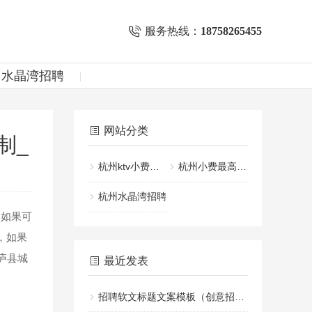
服务热线：
18758265455
州水晶湾招聘
网站分类
制_
杭州ktv小费一般给多少
杭州小费最高的KTV招聘
杭州水晶湾招聘
如果可
，如果
庐县城
最近发表
招聘软文标题文案模板（创意招聘文案标题设计指南）