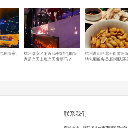
花（疯狂推荐工作）点它什么都可以没有不能没有这个！！！！！非
（其实是地瓜）一般般的味道点了趁热吃冷了不好吃,西瓜汁我们点了
也不便宜呢我还回来再吃的,,杭州桐庐县城南街道附近夜总会招聘商
年前的最，那时候观前牧歌真的会常来，地段也好，小时候一直觉得牧
狂欢的人变少了，牧歌也是很久没有踏进去过了。音效一直不错，
气，还是可以心情不好来歇斯底里一下的。,
包厢管家,
杭州临安区附近ktv招聘包厢管
杭州萧山区北干街道附
家是当天上班当天发薪吗？
聘包厢服务员,跟领队还
联系我们
：
面试地址
浙江省杭州市西湖区保俶路