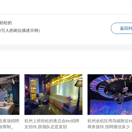
班轻松的
返回
吸引人的岗位描述示例）
！！朋友提前预定了好久捏车公庙地铁站D2出口（有扶梯）出来往后
门口有摆放消毒洗手液服务态度非常ok因为是节假日中房三小时¥18
配的上完全值得这个价格！！！上到二楼前台之后会有专门的人带领你
样子看起来很新中房有配备厕所但是要出房间门右转也算是独立的
西看着很放心设施也还ok唯一的不足时是话筒的声音调了也没有什么
了个包间费来吃饭的hhhh）,泰式炒米粉第一口觉得一般般但是越吃
要点其实就是干辣椒炒花生另外加几粒鸡脆骨给你太不值得了还很咸,
？）非常一般可以说是没有一个好吃的,珍珠奶茶就是外面奶茶店该有
近夜场招聘
杭州上班轻松的夜总会ktv招聘
杭州余杭区鸬鸟镇附近kt
龄限制_
女招待,跟领队还是直招
商务接待,招聘微信多少
其实很一般一般到不知道怎么形容配不上这个价位吧,无骨凤爪嗜辣朋