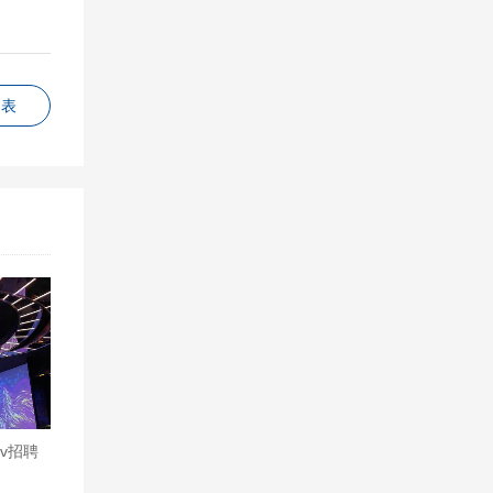
列表
走就可
8对比
去到你
吧很干净
差别一
越入迷
美式小
的味道
v招聘
友请注