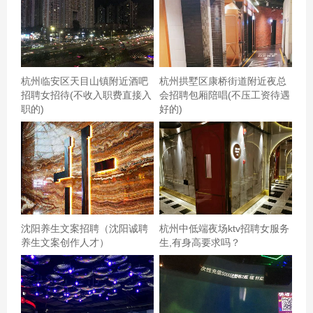
杭州临安区天目山镇附近酒吧
杭州拱墅区康桥街道附近夜总
招聘女招待(不收入职费直接入
会招聘包厢陪唱(不压工资待遇
职的)
好的)
沈阳养生文案招聘（沈阳诚聘
杭州中低端夜场ktv招聘女服务
养生文案创作人才）
生,有身高要求吗？