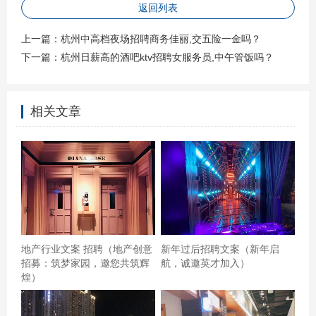
返回列表
上一篇：
杭州中高档夜场招聘商务佳丽,交五险一金吗？
下一篇：
杭州日薪高的酒吧ktv招聘女服务员,中午管饭吗？
相关文章
其他都还好！就是有个服务员态度极差！很差！刚开始还
好！就是点东西是态度极差很差！呵呵！！我只想对她说
两字！呵呵杭州中档ktv招聘包厢管家,有学历要求吗？ 以前
不需要预约的时候还是很棒的，平时没事就喜欢去吼两嗓
子，但自从需要预约后，从来就没预约上过，恶心的是一
上午打了六七个电话一次都没接过，然后中午再看美团上
地产行业文案 招聘（地产创意
新年过后招聘文案（新年启
就显示今天满员了。呵呵了，一个电话都不接真不知道是
招募：筑梦家园，邀您共筑辉
航，诚邀英才加入）
煌）
怎么满的，你要是不想人家团购就不要出，出了又不接电
话，再也不想去了,