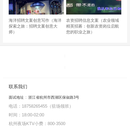
我又来了，休闲娱乐的好地方，价格又不贵，很好的去处
海洋招聘文案创意写作（海洋
农资招聘信息文案（农业领域
蛮好的玩的很开心环境也好服务很不错杭州中档ktv招聘包
探索之旅：招聘文案创意大
精英招募：创新农资岗位启航
厢管家,有学历要求吗？
师）
您的职业之旅）
联系我们
：
面试地址
浙江省杭州市西湖区保俶路3号
电话：18758265455（驻场领班）
时间：18:00
-
02:00
杭州夜场KTV小费：800-3500