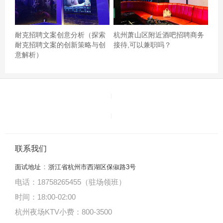
餐东西很多味道也还不错但是人很多拿饮料也需要排队总
体来说适合聚会,杭州徐汇区徐家汇街道附近ktv招聘包厢管
耐克招聘文案创意分析（探索
杭州萧山区附近酒吧招聘商务
家,应聘有哪些要求
耐克招聘文案的创新策略与创
接待,可以兼职吗？
意解析）
联系我们
：
面试地址
浙江省杭州市西湖区保俶路3号
电话：18758265455（驻场领班）
时间：18:00
-
02:00
杭州夜场KTV小费：800-3500