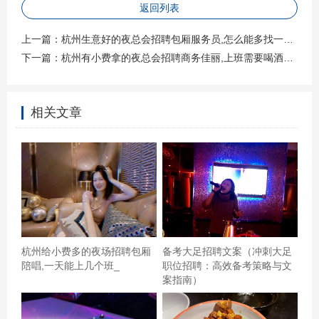
返回列表
上一篇：
杭州生意好的夜总会招聘包厢服务员,怎么能多找一些客源
下一篇：
杭州有小费拿的夜总会招聘商务佳丽,上班需要喝酒吗？
皇室派对已经不是第一次去了，前几天公司活动去到哪
相关文章
里。首先自助餐：餐品还是可以的，味道也还行，但是就
是那个虾呀，有些欠缺，绵绵的感觉像是死虾一样，味道
也不怎么行，其他菜品都还可以。歌曲曲库还是挺大的，
里面的歌曲选择很多，音质也还不错，空间也还可以，服
务还是不错的。自助餐选择的17点到21点的，时长还是算
可以的，,杭州徐汇区徐家汇街道附近ktv招聘包厢管家,应聘
杭州给小费多的夜场招聘包厢
备考大足招聘文案（冲刺大足
有哪些要求 之前都没有见过的东西，包括形状，设计。别
陪唱,一天能上几个班_
职位招聘：高效备考策略与文
具一格！挺好的，价格便宜，不错。会经常去的
案指南）