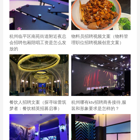
杭州临平区南苑街道附近夜总
物料员招聘视频文案（物料管
会招聘包厢陪唱工资是怎么发
理职位招聘视频创意文案）
放的
餐饮人招聘文案（探寻味蕾筑
杭州哪有ktv招聘商务接待,服
梦者：餐饮精英招募启事）
装和形象要求是怎样的？
薄荷环境：环境很好四层楼很大,设施：设施挺好的但是点
歌比较麻烦新歌也算多但是网很差服务铃服务：服务态度
不错但是刚开始去只有一层楼呜呜拿自助餐太不方便自助