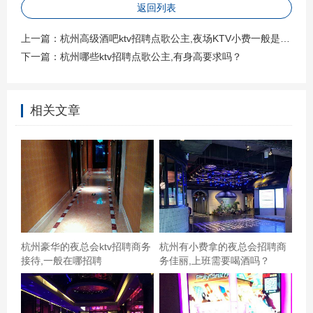
返回列表
上一篇：
杭州高级酒吧ktv招聘点歌公主,夜场KTV小费一般是给多少
下一篇：
杭州哪些ktv招聘点歌公主,有身高要求吗？
相关文章
来了很多次了，东西好吃，音响效果也不错，K歌首选。環
境整潔乾淨，歌還很新，一個字，讚杭州知名的夜场招聘
商务礼仪,90后上可以做夜场招聘? 这里一直很好，团购很
划算。和朋友唱了一下午。。环境很好，音响特好，下次
还会光临
杭州豪华的夜总会ktv招聘商务
杭州有小费拿的夜总会招聘商
接待,一般在哪招聘
务佳丽,上班需要喝酒吗？