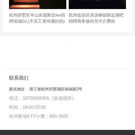
杭州拱墅区半山街道附近ktv招
杭州临安区清凉峰镇附近酒吧
聘现场DJ,(不压工资待遇好的)
招聘商务接待无中介费的
联系我们
：
面试地址
浙江省杭州市西湖区保俶路3号
电话：18758265455（驻场领班）
时间：18:00
-
02:00
杭州夜场KTV小费：800-3500