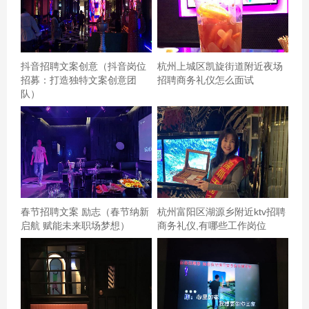
抖音招聘文案创意（抖音岗位
杭州上城区凯旋街道附近夜场
招募：打造独特文案创意团
招聘商务礼仪怎么面试
队）
音响效果不是很好，有噪音，唱歌比较费力气，要么没声
音的。环境还不错，从新装修过的，比之前要好点。服务
一般般吧，很难叫的到服务员的，波铃都目有服务员。还
春节招聘文案 励志（春节纳新
杭州富阳区湖源乡附近ktv招聘
启航 赋能未来职场梦想）
商务礼仪,有哪些工作岗位
有是之前还有帮忙修指甲的，现在木有了，以为从新装修
会比之前好的，结果比较失望，不会再爱了……,杭州知名
的夜场招聘商务礼仪,90后上可以做夜场招聘?