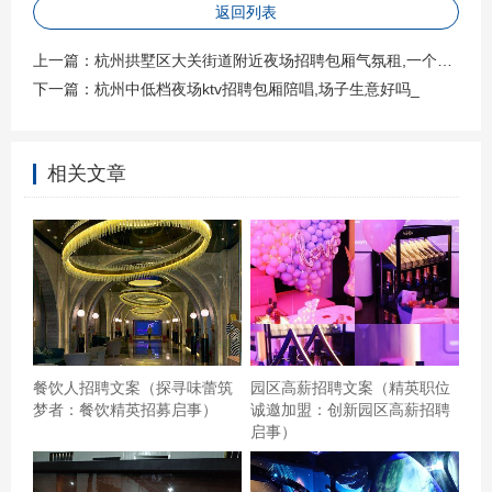
返回列表
上一篇：
杭州拱墅区大关街道附近夜场招聘包厢气氛租,一个月工资多少
下一篇：
杭州中低档夜场ktv招聘包厢陪唱,场子生意好吗_
相关文章
,便宜59下午六个小时,音乐还行就是话筒有坏的还行吧，就
是觉得预约经常会搞错。杭州富阳区万市镇附近夜场招聘
包厢服务员,(不够给补贴) 感谢大众点评让我中了南国麦田
ktv欢唱三小时的霸王餐，这是我第一次中霸王餐，我是提
前一天预约的，过来等了几分钟就帮我开包了。这家店在
餐饮人招聘文案（探寻味蕾筑
园区高薪招聘文案（精英职位
梦者：餐饮精英招募启事）
诚邀加盟：创新园区高薪招聘
平江万达，地铁二号线直达，上电梯4楼就能看到这家店
启事）
了，迪士尼主题包，灯光效果很棒，音响的效果也蛮好，
还赠送了爆米花和啤酒，总体来说挺满意的！,