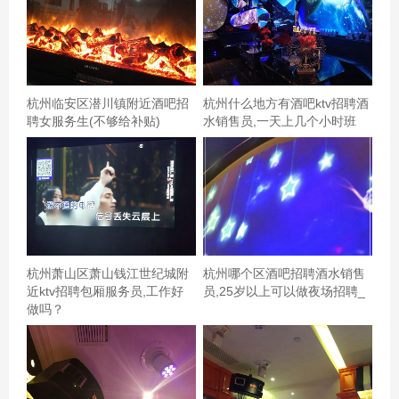
杭州临安区潜川镇附近酒吧招
杭州什么地方有酒吧ktv招聘酒
聘女服务生(不够给补贴)
水销售员,一天上几个小时班
杭州萧山区萧山钱江世纪城附
杭州哪个区酒吧招聘酒水销售
近ktv招聘包厢服务员,工作好
员,25岁以上可以做夜场招聘_
做吗？
凯歌很好啊，服务好音质好说话温柔，还有酒水送，太划
算了，以后常来8个人给了个中包，还算凑合，音效有点差
杭州富阳区万市镇附近夜场招聘包厢服务员,(不够给补贴)