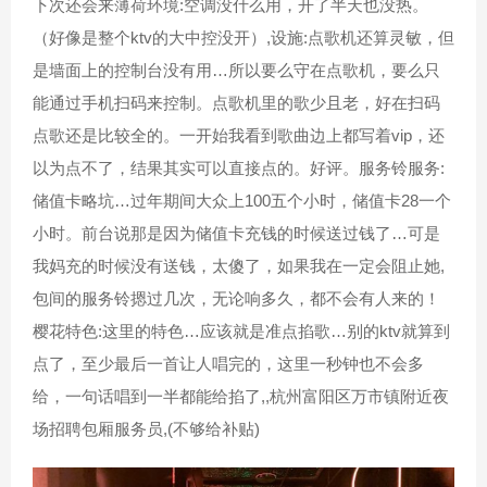
下次还会来薄荷环境:空调没什么用，开了半天也没热。
（好像是整个ktv的大中控没开）,设施:点歌机还算灵敏，但
是墙面上的控制台没有用…所以要么守在点歌机，要么只
能通过手机扫码来控制。点歌机里的歌少且老，好在扫码
点歌还是比较全的。一开始我看到歌曲边上都写着vip，还
以为点不了，结果其实可以直接点的。好评。服务铃服务:
储值卡略坑…过年期间大众上100五个小时，储值卡28一个
小时。前台说那是因为储值卡充钱的时候送过钱了…可是
我妈充的时候没有送钱，太傻了，如果我在一定会阻止她,
包间的服务铃摁过几次，无论响多久，都不会有人来的！
樱花特色:这里的特色…应该就是准点掐歌…别的ktv就算到
点了，至少最后一首让人唱完的，这里一秒钟也不会多
给，一句话唱到一半都能给掐了,,杭州富阳区万市镇附近夜
场招聘包厢服务员,(不够给补贴)