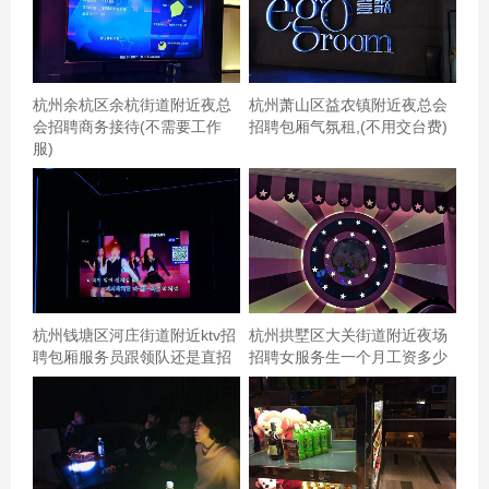
不错，啊～舒服环境不错，音响效果很好，下次还有光
临。杭州临平区崇贤街道附近ktv招聘商务接待,有没有职位
上升空间 由于有团购活动，所以节假日和双休人特别多，
杭州余杭区余杭街道附近夜总
杭州萧山区益农镇附近夜总会
招聘不能提前预定，等位的人太多了。商家可以调整下活
会招聘商务接待(不需要工作
招聘包厢气氛租,(不用交台费)
动，有利于吸引更多的人气！
服)
杭州钱塘区河庄街道附近ktv招
杭州拱墅区大关街道附近夜场
聘包厢服务员跟领队还是直招
招聘女服务生一个月工资多少