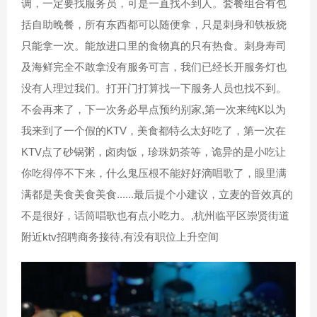
调，一定要找服务员，可是一直找不到人。套餐组合有包
括自助晚餐，所有东西都可以随便拿，只是刺身和铁板烧
只能拿一次。能放进口里的食物真的只有热食。刺身寿司
及海鲜完全不敢拿没有服务可言，我们已经长开服务灯也
没有人理过我们。打开门打算找一下服务人员也找不到。
不会再来了，下一次务必早点预约别家,第一次来纯K以为
我来到了一个假的KTV，美食都特么太好吃了，第一次在
KTV点了砂锅粥，卤肉饭，珍珠奶茶等，诡异的是小吃让
你吃得停不下来，什么鬼压根不能好好滴唱歌了，眼里满
满都是美食美食美食......最后提个小建议，立麦的音效真的
不是很好，话筒唱歌也有点小吃力。,杭州临平区崇贤街道
附近ktv招聘商务接待,有没有职位上升空间