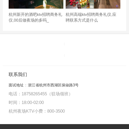
杭州新开的酒吧ktv招聘商务礼
杭州高端ktv招聘商务礼仪,应
仪,00后做夜场的多吗_
聘联系方式是什么
这个算比较老的ktv了吧，设备都比较偏陈旧了。我们定了
个中包，地方还算宽敞，也有两个电视屏幕，但是后面电
视和门边墙壁上没有切歌，原唱等快捷按钮，要切歌或者
换原唱确实很不方便，每次都要到点歌的地方去。不知道
别的招聘是不是这样～其他音效什么的都还好～,杭州临平
区崇贤街道附近ktv招聘商务接待,有没有职位上升空间
联系我们
：
面试地址
浙江省杭州市西湖区保俶路3号
电话：18758265455（驻场领班）
时间：18:00
-
02:00
杭州夜场KTV小费：800-3500